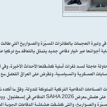
وتيرة الهجمات بالطائرات المسيّرة والصواريخ التي طالت ا
اية أجوائها عبر خيار دفاعي جديد يتمثل بالتعاقد مع تركيا ع
ولة عاجلة لسد ثغرات أمنية كشفتها الأحداث الأخيرة، وفي ا
سابات العسكرية والسياسية، وتفرض على العراق التعامل مع
دفاع جوي من شركات الصناعات الدفاعية التركية المملوكة للدولة، وفق ما أك
أركان الجيش العراقي للعمليات الفريق الركن سعد حربية، على هامش معرض HA 2026
مسيّرة والصواريخ، والتي كشفت هشاشة الدفاعات الجوية العر