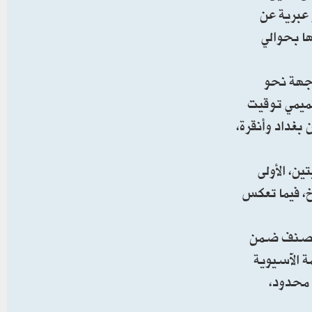
عبرية عن
تقدر قيمتها بحوالي
تجهة نحو
تميمي توقيت
بغداد وأنقرة،
ن، الأولى
خ، فيما تعكس
ا تُصنف ضمن
ة الآسيوية
 محدود،