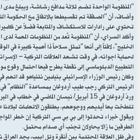
"المنظومة الواحدة تضم ثلاثة مدافع رشاشة، ويبلغ مدى المدفع القاتل بين 
وأضاف، أن "الصفقة تم تقسيطها بالاتفاق مع الحكومة الترك
تحتوي على رادارات للاستكشاف والمتابعة فضلاً عن كاميرات
وأكد السراي، أن "المنظومة تُعد من المنظومات المهمة لدى 
الخليج"، لافتاً إلى أنها "تمثل سلاحاً ذا أهمية كبيرة في ال
لحماية اجوائه، في وقت تشهد العلاقات التركية – الإسرائي
التطبيع الدبلوماسي إلى نقطة يطرح فيها احتمال وقوع م
الرئيس التركي رجب طيب أردوغان بمساعدة "النظام" في إي
تلطخت بها أيديهم ووجوههم، يطلقون الاتهامات لبلادنا عبر
ويقول خبراء تحدثوا إلى بي بي سي التركية إن خطر الموا
الطرفين ما زالا يحاولان تجنب أي صدام محتمل.
وفي ظل العلاقة المحتدمة بين أنقرة وتل ابيب، يجد العرا