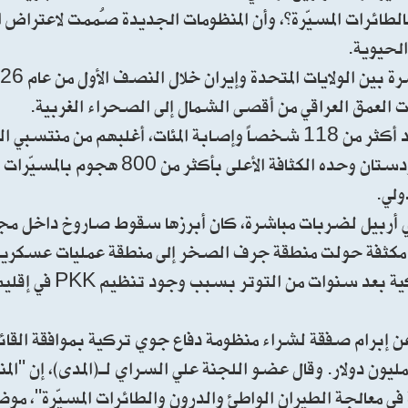
الطائرات المسيّرة”، وأن المنظومات الجديدة صُممت لاعتراض ال
الحيوية.
العمق العراقي من أقصى الشمال إلى الصحراء الغربية.
وكشفت الإحصائيات الميدانية حتى شهر أيار عن استشهاد أكثر من 118 شخصاً وإصابة المئات، أغلبهم 
والحشد الشعبي بالإضافة إلى مدنيين، فيما شهد إقليم كردستان وحده الكثافة ا
ولي.
ة في أربيل لضربات مباشرة، كان أبرزها سقوط صاروخ داخل مج
ية مكثفة حولت منطقة جرف الصخر إلى منطقة عمليات عسكرية
وتعكس الصفقة تحسنًا ملحوظًا في العلاقات العراق
 عن إبرام صفقة لشراء منظومة دفاع جوي تركية بموافقة القائد
لمسلحة، مبينة أن قيمة الصفقة التقديرية تبلغ نحو 500 مليون دولار. وقال عضو اللجنة علي السراي لـ(المدى
ي معالجة الطيران الواطئ والدرون والطائرات المسيّرة"، موض