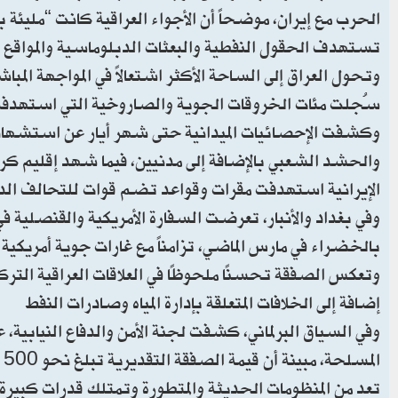
الحرب مع إيران، موضحاً أن الأجواء العراقية كانت “مليئة ب
تستهدف الحقول النفطية والبعثات الدبلوماسية والمواقع 
سُجلت مئات الخروقات الجوية والصاروخية التي استهدفت 
الإيرانية استهدفت مقرات وقواعد تضم قوات للتحالف الد
وفي بغداد والأنبار، تعرضت السفارة الأمريكية والقنصلي
بالخضراء في مارس الماضي، تزامناً مع غارات جوية أمريك
إضافة إلى الخلافات المتعلقة بإدارة المياه وصادرات النفط
وفي السياق البرلماني، كشفت لجنة الأمن والدفاع النيابية،
ا
تعد من المنظومات الحديثة والمتطورة وتمتلك قدرات كبيرة ف