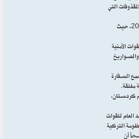
مقذوفات التي
وتحول العراق إلى الساحة الأكثر اشتعالاً في المواجهة المباشرة بين الولايات المتحدة وإيران خلال النصف الأول من عام 2026، حيث
من منتسبي القوات الأمنية
لأعلى بأكثر من 800 هجوم بالمسيّرات والصواريخ
مع السفارة
 مغلقة.
ية التركية بعد سنوات من التوتر بسبب وجود تنظيم PKK في إقليم كردستان،
 العام للقوات
)، إن "المنظومة التركية
حاً أن