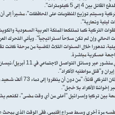
4 إلى 5 كيلومترات".
ية وسيتم توزيع المنظومات على المحافظات"، مشيراً إلى أن 
 ليلية ونهارية".
القوات التركية كما تمتلكها المملكة العربية السعودية والكو
وقت الحالي وإن لم تكن سلاحاً استراتيجياً". ويأتي التحرك العر
لية، تدهورا خلال السنوات الثلاث الماضية من مرحلة كانت ت
واجهة عسكرية مباشرة.
وكان رئيس الوزراء الإسرائيلي بنيامين نتنياهو قد اتهم في منشور عبر وسائل ال
ران و"قتل مواطنيه الأكراد".
وردّ أردوغان في 15 أبريل/ نيسان الماضي في خطاب في البرلمان الترك
 إخواننا الأكراد بلا خجل".
جهة بين تركيا وإسرائيل "أعلى من أي وقت مضى"، لكنهم يشي
ق نفسه مرة أخرى وسط صراع إقليمي، ففي الوقت الذي يبحث ع