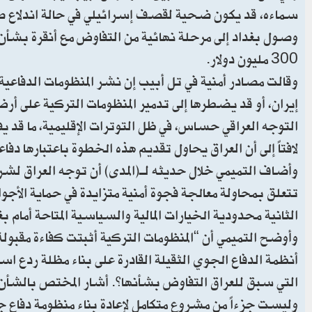
سماءه، قد يكون ضحية لقصف إسرائيلي في حالة اندلاع ص
300 مليون دولار.
وقالت مصادر أمنية في تل أبيب إن نشر المنظومات الدفاعي
إيران، أو قد يضطرها إلى تدمير المنظومات التركية على أ
التوجه العراقي حساس، في ظل التوترات الإقليمية، ما قد يف
لافتاً إلى أن العراق يحاول تقديم هذه الخطوة باعتبارها دفا
وأضاف التميمي خلال حديثه لـ(المدى) أن توجه العراق لشر
تتعلق بمحاولة معالجة فجوة أمنية متزايدة في حماية الأجوا
الثانية محدودية الخيارات المالية والسياسية المتاحة أمام بغ
وأوضح التميمي أن “المنظومات التركية أثبتت كفاءة مقبول
أنظمة الدفاع الجوي الثقيلة القادرة على بناء مظلة ردع ا
التي سبق للعراق التفاوض بشأنها”. أشار المختص بالشأن 
وليست جزءاً من مشروع متكامل لإعادة بناء منظومة دفاع 