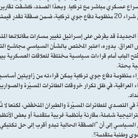
راع عسكري مباشر مع تركيا. وبهذا الصدد، كشفت تقارير 
وصول بغداد إلى مرحلة نهائية من التفاوض مع أنقرة بشأن شراء 20 منظومة دفاع جوي تركية، ضمن صفقة 
ة الجديدة قد يفرض على إسرائيل تغيير مسارات مقاتلاتها الم
رض العراق. بدوره، اعتبر المختص بالشأن السياسي مجاشع ال
تح الباب أمام قراءات سياسية مختلفة للعلاقات العسكرية بين 
عية بحتة.
اء منظومة دفاع جوي تركية يمكن قراءته من زاويتين أساسيتي
ء العراقية، في ظل تكرار خروقات الطائرات المسيّرة والصواري
داد.
ة في التصدي للطائرات المسيّرة والطيران المنخفض، لكنها ل
ستراتيجية شاملة، مقارنة بأنظمة غربية متقدمة أو بعض الأنظم
السياسي إلى أن “الصفقة الحالية تبدو أقرب إلى حل تكتيكي
جوي وطنية متقدمة”.