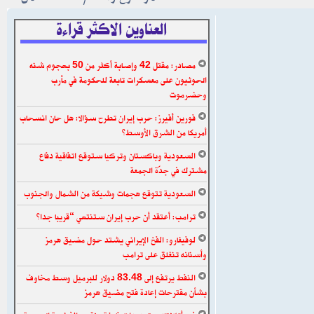
العناوين الاكثر قراءة
مصادر: مقتل 42 وإصابة أكثر من 50 بهجوم شنه
الحوثيون على معسكرات تابعة للحكومة في مأرب
وحضرموت
فورين أفيرز: حرب إيران تطرح سؤالا: هل حان انسحاب
أمريكا من الشرق الأوسط؟
السعودية وباكستان وتركيا ستوقع اتفاقية دفاع
مشترك في جدّة الجمعة
السعودية تتوقع هجمات وشيكة من الشمال والجنوب
ترامب: أعتقد أن حرب إيران ستنتهي “قريبا جدا”
لوفيغارو: الفخ الإيراني يشتد حول مضيق هرمز
وأسنانه تنغلق على ترامب
النفط يرتفع إلى 83.48 دولار للبرميل وسط مخاوف
بشأن مقترحات إعادة فتح مضيق هرمز