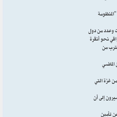
"المنظومة
يت وعدد من دول
اقي نحو أنقرة
قترب من
تواصل الاجتماعي في 11 أبريل/ نيسان الماضي
ي قائلاً: "من دون أن ينظروا إلى دماء 73 ألف شهيد من غزة التي
رون إلى أن
ن تأمين