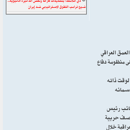
ذي أتلانتك: بتهديدات فارغة ونقص الذخيرة الحيوية..
ضيع ترامب التفوق الاستراتيجي ضد إيران
لعمق العراقي
لى منظومة دفاع
لوقت ذاته
 سمائه
ده نائب رئيس
SA الدفاعي في إسطنبول. ووصف حربية
اقية خلال