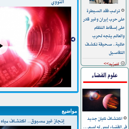
النووي
ترامب فقد السيطرة
على حرب إيران وغير قادر
على إسقاط النظام
والعالم يتجه لحرب
عالمية.. صحيفة تكشف
التفاصيل
للمزيد>>
علوم الفضاء
مواضيع
اكتشاف كيان جديد
إنجاز غير مسبوق.. اكتشاف مياه ع
في الفضاء ليس له اسم…