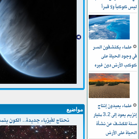
ليس كوكباً ولا قمراً
علماء يكتشفون السر
في وجود الحياة على
كوكب الأرض دون غيره
علماء يعيدون إنتاج
مواضيع
إنزيم يعود إلى 3.2 مليار
نحتاج لفيزياء جديدة.. الكون يتمد
سنة للكشف عن نشأة
الحياة على الأرض