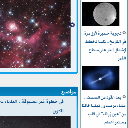
تجربة خطيرة لأول مرة
في التاريخ.. ناسا تخطط
ﻹشعال النار على سطح
القمر
مواضيع
بعد عقود من الصمت..
في خطوة غير مسبوقة.. العلماء ي
علماء يرصدون نبضا خافتا
الكون
من "عين زرقاء" في قلب
مستعر أعظم