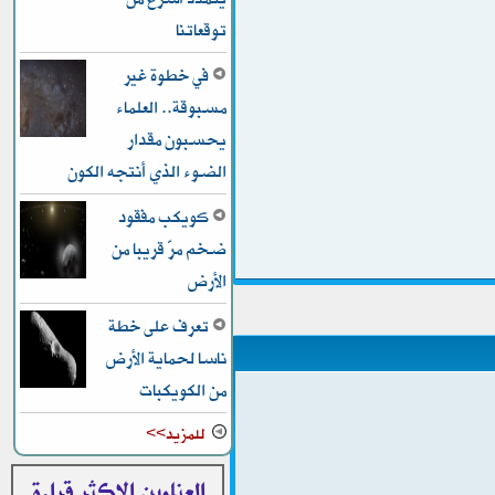
توقعاتنا
في خطوة غير
مسبوقة.. العلماء
يحسبون مقدار
الضوء الذي أنتجه الكون
كويكب مفقود
ضخم مرّ قريبا من
الأرض
تعرف على خطة
ناسا لحماية الأرض
من الكويكبات
للمزيد>>
العناوين الاكثر قراءة