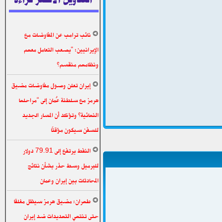
نائب ترامب عن المفاوضات مع
الإيرانيين: “يصعب التعامل معهم
ونظامهم منقسم”
إيران تعلن وصول مفاوضات مضيق
هرمز مع سلطنة عُمان إلى “مراحلها
النهائية” وتؤكد أن المسار الجديد
للسفن سيكون مؤقتًا
النفط يرتفع إلى 79.91 دولار
للبرميل وسط حذر بشأن نتائج
المحادثات بين إيران وعمان
طهران: مضيق هرمز سيظل مغلقا
حتى تنتهي التهديدات ضد إيران