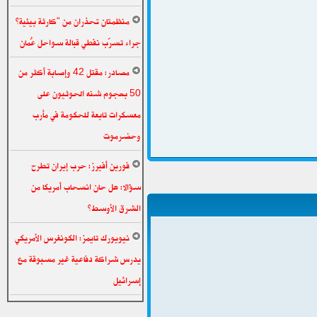
منظمتان تحذران من “كارثة بيئية”
جراء تسرّب نفطي قبالة سواحل عُمان
مصادر: مقتل 42 وإصابة أكثر من
50 بهجوم شنه الحوثيون على
معسكرات تابعة للحكومة في مأرب
وحضرموت
فورين أفيرز: حرب إيران تطرح
سؤالا: هل حان انسحاب أمريكا من
الشرق الأوسط؟
نيويورك تايمز: الكونغرس الأمريكي
يدرس شراكة دفاعية غير مسبوقة مع
إسرائيل