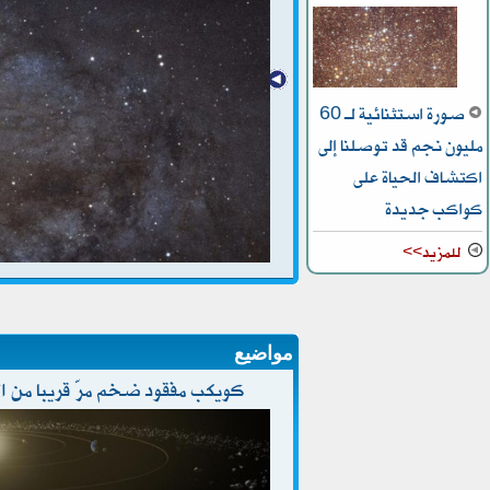
صورة استثنائية لـ 60
مليون نجم قد توصلنا إلى
اكتشاف الحياة على
كواكب جديدة
للمزيد>>
مواضيع
كويكب مفقود ضخم مرّ قريبا من ا