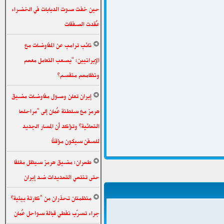
حين خفت صوت الدبابات في الخضراء
عُقدت الصفقات
نائب ترامب عن المفاوضات مع
الإيرانيين: “يصعب التعامل معهم
ونظامهم منقسم”
إيران تعلن وصول مفاوضات مضيق
هرمز مع سلطنة عُمان إلى “مراحلها
النهائية” وتؤكد أن المسار الجديد
للسفن سيكون مؤقتًا
طهران: مضيق هرمز سيظل مغلقا
حتى تنتهي التهديدات ضد إيران
منظمتان تحذران من “كارثة بيئية”
جراء تسرّب نفطي قبالة سواحل عُمان