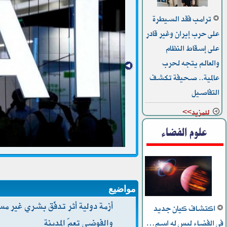
ترامب فقد السيطرة
على حرب إيران وغير قادر
على إسقاط النظام
والعالم يتجه لحرب
عالمية.. صحيفة تكشف
التفاصيل
للمزيد>>
علوم الفضاء
مواضيع
اكتشاف كيان جديد
والفوضى تعمّ المدينة
في الفضاء ليس له اسم…