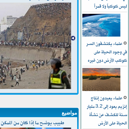
ليس كوكباً ولا قمراً
علماء يكتشفون السر
في وجود الحياة على
كوكب الأرض دون غيره
علماء يعيدون إنتاج
إنزيم يعود إلى 3.2 مليار
مواضيع
سنة للكشف عن نشأة
طبيب يوضح ما إذا كان من الممك
الحياة على الأرض