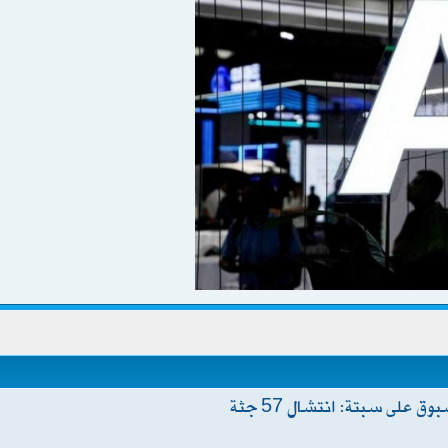
أزمة دولية أثر تدفّق بشري غير مسبوق على سبتة: انتشال 57 جثة