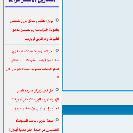
إيران: تلقينا رسائل من واشنطن
بالعودة لالتزاماتها وباكستان تدعو
قاليباف وعراقجي لزيارتها
الخزانة الأميركية تشطب فلاي
بغداد من قوائم العقوبات.. : التهاني
لعمار الحكيم سيربو حصادكم من المال
!!!
"هل تعيد إيران ضربة ناصر
للإمبراطورية البريطانية في أمريكا؟"..
تحذير إسرائيلي من اختبار هرمز
حملة الفجر» تحت الصيانة:
الفاسدون في هدنة حتى نهاية أيلول!