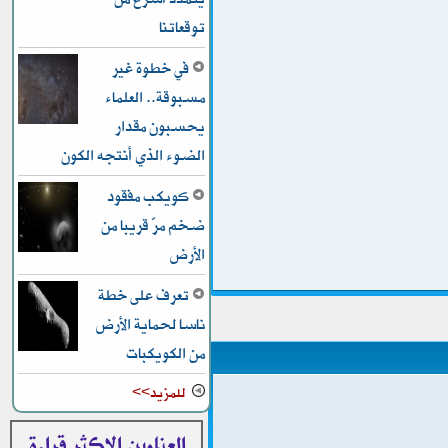
توقعاتنا
في خطوة غير
مسبوقة.. العلماء
يحسبون مقدار
الضوء الذي أنتجه الكون
كويكب مفقود
ضخم مرّ قريبا من
الأرض
تعرف على خطة
ناسا لحماية الأرض
من الكويكبات
للمزيد>>
العناوين الاكثر قراءة