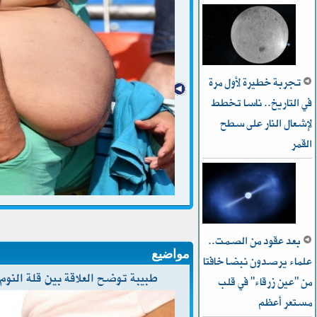
تجربة خطيرة لأول مرة
في التاريخ.. ناسا تخطط
ﻹشعال النار على سطح
القمر
بعد عقود من الصمت..
مواضيع
علماء يرصدون نبضا خافتا
طبيبة توضح العلاقة بين قلة النو
من "عين زرقاء" في قلب
مستعر أعظم