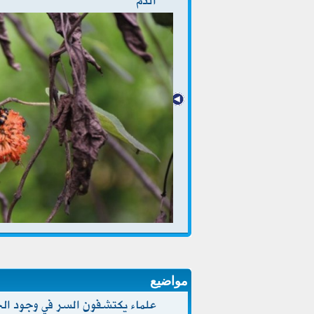
الدم
مواضيع
علماء يكتشفون السر في وجود الح