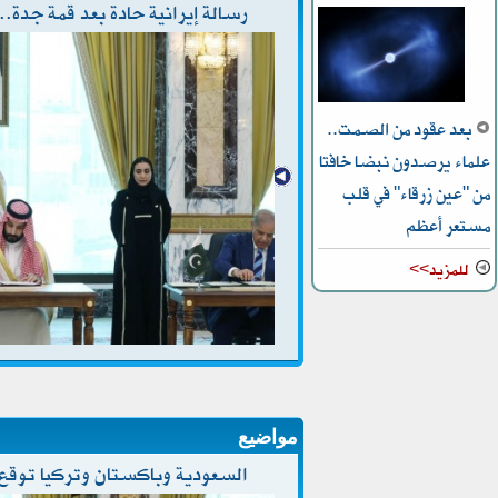
رسالة إيرانية حادة بعد قمة جدة..
بعد عقود من الصمت..
علماء يرصدون نبضا خافتا
من "عين زرقاء" في قلب
مستعر أعظم
للمزيد>>
مواضيع
السعودية وباكستان وتركيا توقع 