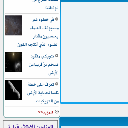
توقعاتنا
في خطوة غير
مسبوقة.. العلماء
يحسبون مقدار
الضوء الذي أنتجه الكون
كويكب مفقود
ضخم مرّ قريبا من
الأرض
تعرف على خطة
ناسا لحماية الأرض
من الكويكبات
للمزيد>>
العناوين الاكثر قراءة