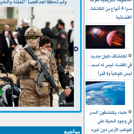
ولم تحققا أهدافهما “المعلنة والخب
سرا 4 أنواع من الكائنات
الفضائية
اكتشاف كيان جديد
في الفضاء ليس له اسم…
ليس كوكباً ولا قمراً
علماء يكتشفون السر
في وجود الحياة على
كوكب الأرض دون غيره
مواضيع