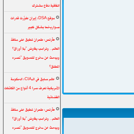
اتفاقية دفاع مشترك
موقع DSA: إيران طوّرت قدرات
صواريخها بشكل كبير
هآرتس: طهران تطبق على منافذ
العالم.. وترامب يفاوض “بلا أوراق”
ويبحث عن مخرج لتسويق “نصره
المطلق”
عالم سابق في الـCIA: الحكومة
الأمريكية تعرف سرا 4 أنواع من الكائنات
الفضائية
هآرتس: طهران تطبق على منافذ
العالم.. وترامب يفاوض “بلا أوراق”
ويبحث عن مخرج لتسويق “نصره