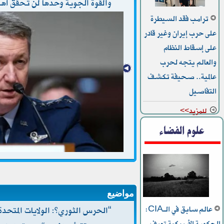
والقوة الجوية وحدها لن تحقق أه
ترامب فقد السيطرة
على حرب إيران وغير قادر
على إسقاط النظام
والعالم يتجه لحرب
عالمية.. صحيفة تكشف
التفاصيل
للمزيد>>
علوم الفضاء
مواضيع
عالم سابق في الـCIA:
“الحرس الثوري”: الولايات المتحد
الحكومة الأمريكية تعرف