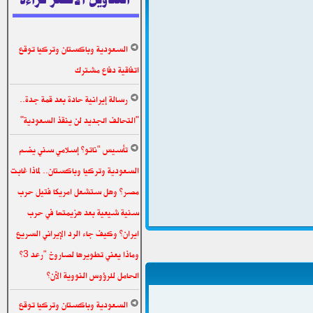
السعودية وباكستان وتركيا توقع
اتفاقية دفاع مشترك
رسالة إيرانية حادة بعد قمة جدة..
"التحالف الجديد لن ينقذ السعودية"
تأسيس “ناتو” إسلامي سني يضم
السعودية وتركيا وباكستان.. لماذا غابت
مصر؟ وهل ستشعل امريكا فتيل حرب
سنية شيعية بعد هزيمتها في حرب
ايران؟ وكيف جاء الرد الإيراني السريع
وماذا يعني تطويرها لصاروخ “رعد 3”
الحامل للرؤوس النووية الآن؟
السعودية وباكستان وتركيا توقع