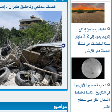
قصف مدفعي وتحليق طيران.. إسرا
علماء يعيدون إنتاج
إنزيم يعود إلى 3.2 مليار
سنة للكشف عن نشأة
الحياة على الأرض
تجربة خطيرة لأول مرة
في التاريخ.. ناسا تخطط
ﻹشعال النار على سطح
القمر
مواضيع