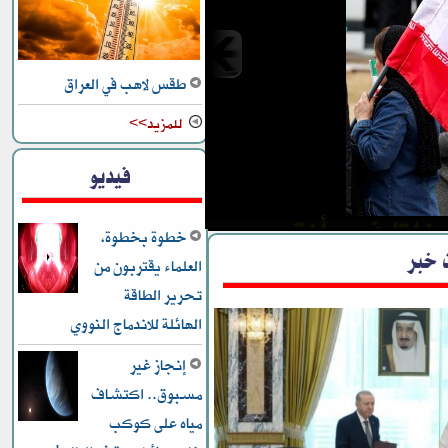
طقس لاهب في العراق
للمزيد>>
دخلتا في مأزق
فيديو
بيثة” في الحرب
خطوة بخطوة،
 خبر
العلماء يقتربون من
تحرير الطاقة
الهائلة للاندماج النووي
إنجاز غير
مسبوق.. اكتشاف
مياه على كوكب