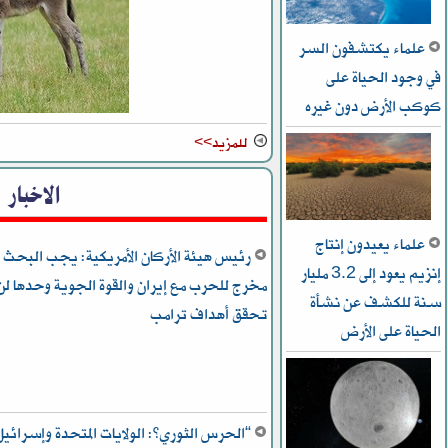
علماء يكتشفون السر
في وجود الحياة على
كوكب الأرض دون غيره
للمزيد>>
الاخبار
علماء يعيدون إنتاج
رئيس هيئة الأركان الأمريكية: يجب البحث 
إنزيم يعود إلى 3.2 مليار
مخرج للحرب مع إيران والقوة الجوية وحدها لن
سنة للكشف عن نشأة
تحقق أهداف ترامب
الحياة على الأرض
“الحرس الثوري”: الولايات المتحدة وإسرائيل