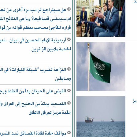
د
هل سيتراجع ترامب مرة أخرى عن تهدي
ام سيمضي قدما فيها؟ وما هي النتائج الكب
قراره المفاجئ بسحب معظم قواته من قوا
أربعينية الإمام الحسين في إيران.. تعب
لخدمة ملايين الزائرين
النزاهة تضرب “شبكة المليارات” في ال
وسابقين
القبض على الحيتان بدأ من النفط و
مز
التصعيد يمتدّ من الخليج إلى العراق
عقدة هرمز تعرقل الاتفاق
مواقف حادة لقادة الفصائل ضد الضربات