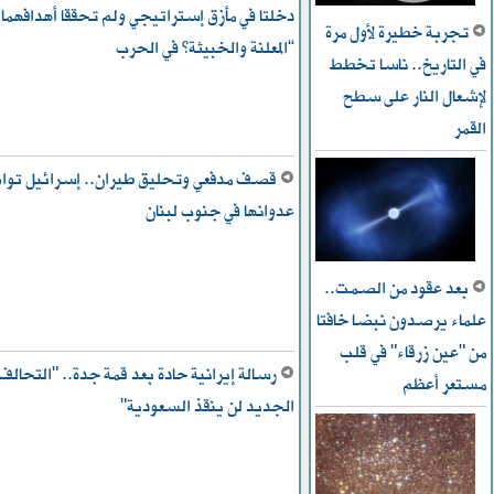
دخلتا في مأزق إستراتيجي ولم تحققا أهدافهما
تجربة خطيرة لأول مرة
“المعلنة والخبيثة” في الحرب
في التاريخ.. ناسا تخطط
ﻹشعال النار على سطح
القمر
قصف مدفعي وتحليق طيران.. إسرائيل تو
عدوانها في جنوب لبنان
بعد عقود من الصمت..
علماء يرصدون نبضا خافتا
من "عين زرقاء" في قلب
رسالة إيرانية حادة بعد قمة جدة.. "التحالف
مستعر أعظم
الجديد لن ينقذ السعودية"