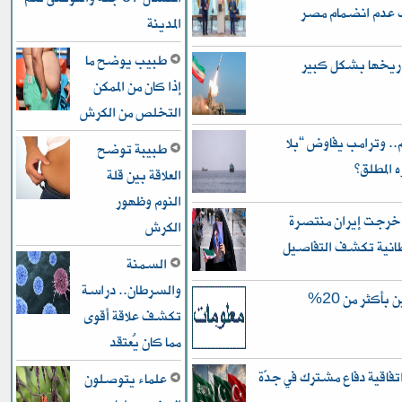
اب عدم انضمام مصر
المدينة
طبيب يوضح ما
إذا كان من الممكن
التخلص من الكرش
.. وترامب يفاوض “بلا
طبيبة توضح
المطلق”
العلاقة بين قلة
النوم وظهور
 خرجت إيران منتصرة
الكرش
انية تكشف التفاصيل
السمنة
والسرطان.. دراسة
النزاهة في الأنبار.. زيادة ثروة المسؤولين بأكثر من 20%
تكشف علاقة أقوى
مما كان يُعتقد
فاقية دفاع مشترك في جدّة
علماء يتوصلون