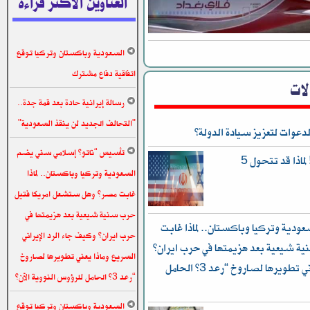
العناوين الاكثر قراءة
السعودية وباكستان وتركيا توقع
اتفاقية دفاع مشترك
الات
رسالة إيرانية حادة بعد قمة جدة..
"التحالف الجديد لن ينقذ السعودية"
دعوات لتعزيز سيادة الدولة؟
تأسيس “ناتو” إسلامي سني يضم
نيوزويك: يا للهول.. إنها نهاية العالم! لماذا قد تتحول 5
السعودية وتركيا وباكستان.. لماذا
غابت مصر؟ وهل ستشعل امريكا فتيل
حرب سنية شيعية بعد هزيمتها في
دية وتركيا وباكستان.. لماذا غابت
حرب ايران؟ وكيف جاء الرد الإيراني
ة شيعية بعد هزيمتها في حرب ايران؟
السريع وماذا يعني تطويرها لصاروخ
وكيف جاء الرد الإيراني السريع وماذا يعني تطويرها لصاروخ “رعد 3” الحامل
“رعد 3” الحامل للرؤوس النووية الآن؟
السعودية وباكستان وتركيا توقع