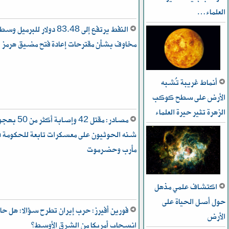
العلماء…
النفط يرتفع إلى 83.48 دولار للبرميل وس
مخاوف بشأن مقترحات إعادة فتح مضيق هرمز
أنماط غريبة تُشبه
الأرض على سطح كوكب
الزهرة تثير حيرة العلماء
مصادر: مقتل 42 وإصابة أكثر م
شنه الحوثيون على معسكرات تابعة للحكومة ف
مأرب وحضرموت
اكتشاف علمي مذهل
حول أصل الحياة على
فورين أفيرز: حرب إيران تطرح سؤالا: هل حا
الأرض
انسحاب أمريكا من الشرق الأوسط؟