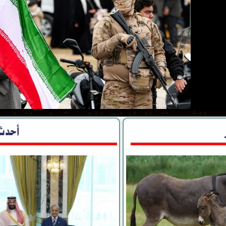
 الثوري”: الولايات المتحدة وإسرائيل 
يجي ولم تحققا أهدافهما “المعلنة والخ
أحدث