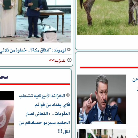
لوموند: “اتفاق مكة”.. خطوة من ثلاثي 
للمزيد>>
محل
عن
الخزانة الأميركية تشطب
فلاي بغداد من قوائم
العقوبات.. : التهاني لعمار
الحكيم سيربو حصادكم من
المال !!!