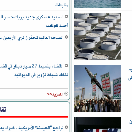
متابعات
ط
تصعيد عسكري جديد يربك حصر السلا
أحمد كوكب
الصحة العالمية تحذر زائري الأربعين م
القضاء يضبط 27 مليار دينا
ن 50 بهجوم
تفكك شبكة تزوير في الديوانية
ي
للمزيد>>
تقا
ن
تراجع “الهيمنة” الأمريكية.. خبراء 