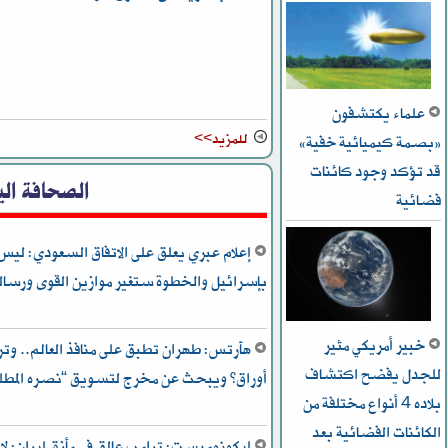
علماء يكتشفون
للمزيد>>
«بصمة كيميائية خفية»
قد تؤكد وجود كائنات
الصحافة الي
فضائية
إعلام عبري يعلق على الاتفاق السعودي: ليس
بإسرائيل والخطوة ستغير موازين القوى ورسالة 
خبير أمريكي مثير
هآرتس: طهران تطبق على منافذ العالم.. وتر
للجدل يفضح اكتشاف
أوراق” ويبحث عن مخرج لتسويق “نصره المطل
بلاده 4 أنواع مختلفة من
الكائنات الفضائية بعد
إيكونوميست: ترامب عالق في مأزق إيران: لا