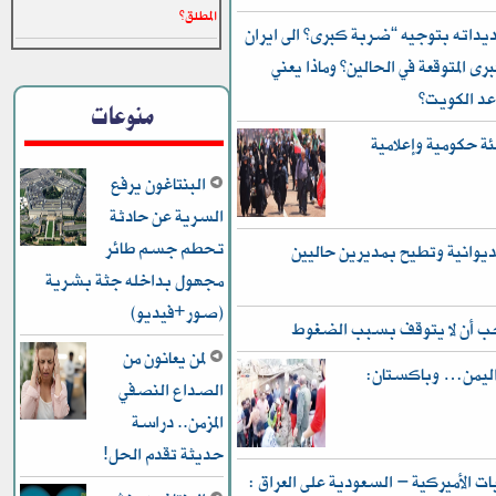
المطلق”
داته بتوجيه “ضربة كبرى” الى ايران
رى المتوقعة في الحالين؟ وماذا يعني
عد الكويت؟
منوعات
ئة حكومية وإعلامية
البنتاغون يرفع
السرية عن حادثة
تحطم جسم طائر
ديوانية وتطيح بمديرين حاليين
مجهول بداخله جثة بشرية
(صور+فيديو)
يجب أن لا يتوقف بسبب الضغوط
لمن يعانون من
 واليمن… وباكستان:
الصداع النصفي
المزمن.. دراسة
حديثة تقدم الحل!
 الأميركية – السعودية على العراق :