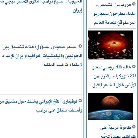
الحيوية.. ضيع ترامب التفوق الاستراتيجي ض
هروب من الشمس..
إيران
علماء يطرحون سيناريو
غير متوقع لنهاية العالم
مصدر سعودي مسؤول: هناك تنسيق بين
الحوثيين والميليشيات العراقية وإيران للإعداد
لاعتداءات ضد المملكة
عالم فلك روسي: نحو
20 كويكبا سيقترب من
الأرض خلال الشهر المقبل
لوفيغارو: الفخ الإيراني يشتد حول مضيق هر
وأسنانه تنغلق على ترامب
ظاهرة غريبة على
كواكب بعيدة تُحير