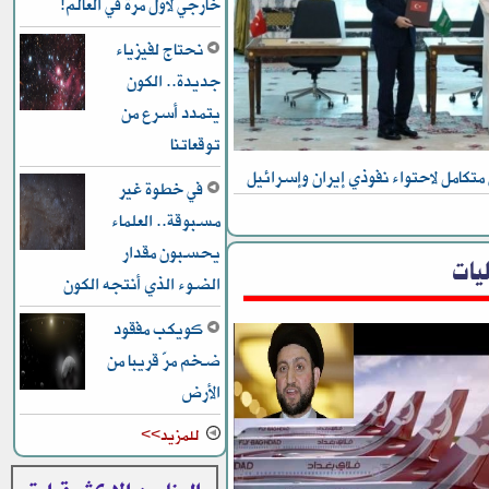
خارجي لأول مرة في العالم!
نحتاج لفيزياء
جديدة.. الكون
يتمدد أسرع من
توقعاتنا
متكامل لاحتواء نفوذي إيران وإسرائيل
في خطوة غير
مسبوقة.. العلماء
يحسبون مقدار
يات
الضوء الذي أنتجه الكون
كويكب مفقود
ضخم مرّ قريبا من
الأرض
للمزيد>>