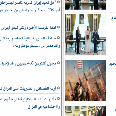
"هل تعيد إيران ضربة ناصر للإمبراطور
أمريكا؟".. تحذير إسرائيلي من اختبار هر
اع
انها الفرصة الأخيرة ولكن ليس لإيران و
ضائقة السيولة المالية تحاصر بغداد بي
والتحذير من «سيناريو فنزويلا»
دخول أكثر من 4.8 ملايين وافد لإحياء “أربعينية الحسين”
هجوم
أزمة الفصائل والضربات على العراق
تأثيرات الفساد الكارثية على حقوق ال
والاجتماعية في العراق