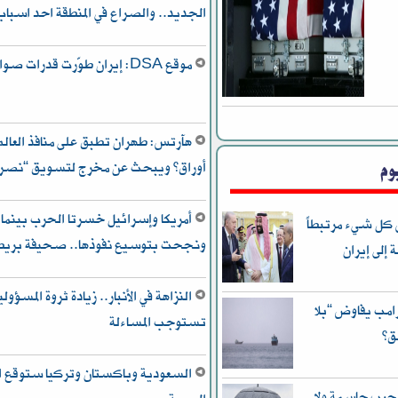
الجديد.. والصراع في المنطقة احد اسب
موقع DSA: إيران طوّرت قدرات صواريخها بشكل كبير
هآرتس: طهران تطبق على منافذ العالم
وم
أوراق” ويبحث عن مخرج لتسويق “نصره 
أمريكا وإسرائيل خسرتا الحرب بينما
 كل شيء مرتبطاً
ونجحت بتوسيع نفوذها.. صحيفة بريط
إلى إيران
امب يفاوض “بلا
تستوجب المساءلة
ق”
السعودية وباكستان وتركيا ستوقع ات
 حرب حاسمة ولا