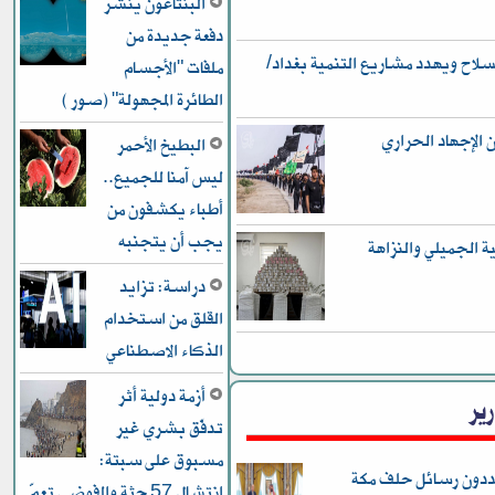
البنتاغون ينشر
دفعة جديدة من
ح ويهدد مشاريع التنمية بغداد/
ملفات "الأجسام
الطائرة المجهولة" (صور )
ن الإجهاد الحراري
البطيخ الأحمر
ليس آمنا للجميع..
أطباء يكشفون من
يجب أن يتجنبه
ر في قضية الجميلي والنزاهة
دراسة: تزايد
القلق من استخدام
الذكاء الاصطناعي
أزمة دولية أثر
رير
تدفّق بشري غير
مسبوق على سبتة:
يعددون رسائل حلف مكة
انتشال 57 جثة والفوضى تعمّ