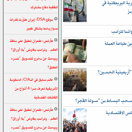
ية البريطانية في
اتفاقية دفاع مشترك
مز
موقع DSA: إيران طوّرت قدرات
صواريخها بشكل كبير
انما لترامب
هآرتس: طهران تطبق على منافذ
ن طباعة العملة
العالم.. وترامب يفاوض “بلا أوراق”
ويبحث عن مخرج لتسويق “نصره
المطلق”
عالم سابق في الـCIA: الحكومة
الأمريكية تعرف سرا 4 أنواع من
الكائنات الفضائية
 تسحب البساط من “صولة الفجر”
هآرتس: طهران تطبق على منافذ
ناس الاقتصادية
العالم.. وترامب يفاوض “بلا أوراق”
ويبحث عن مخرج لتسويق “نصره