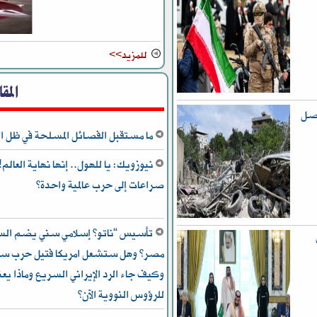
للمزيد>>
المق
اصل
ما مستقبل الفصائل المسلحة في ظل ال
صراعات إلى حرب عالمية واحدة؟
تأسيس “ناتو” إسلامي سني يضم السعو
مصر؟ وهل ستشعل امريكا فتيل حرب سني
للرؤوس النووية الآن؟