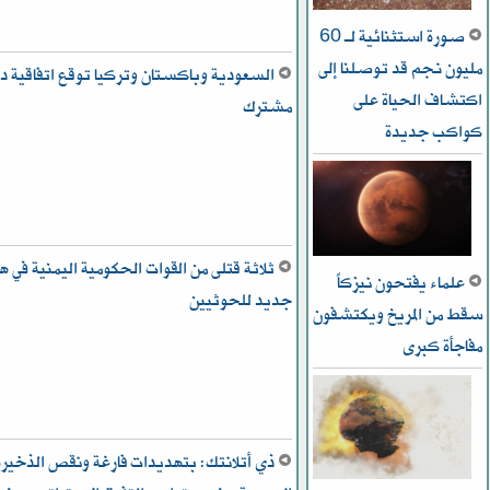
صورة استثنائية لـ 60
مليون نجم قد توصلنا إلى
السعودية وباكستان وتركيا توقع اتفاقية دف
اكتشاف الحياة على
مشترك
كواكب جديدة
ثلاثة قتلى من القوات الحكومية اليمنية في 
علماء يفتحون نيزكاً
جديد للحوثيين
سقط من المريخ ويكتشفون
مفاجأة كبرى
ذي أتلانتك: بتهديدات فارغة ونقص الذخيرة