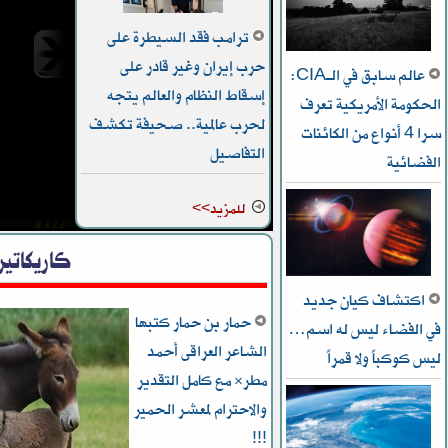
ترامب فقد السيطرة على
حرب إيران وغير قادر على
عالم سابق في الـCIA:
إسقاط النظام والعالم يتجه
الحكومة الأمريكية تعرف
لحرب عالمية.. صحيفة تكشف
سرا 4 أنواع من الكائنات
“الحرس
التفاصيل
الفضائية
إسترات
للمزيد>>
كاريكاتير
اكتشاف كيان جديد
حمار بن حمار كتبها
في الفضاء ليس له اسم…
الشاعر العراقى أحمد
ليس كوكباً ولا قمراً
مطر* مع كامل التقدير
والاحترام لمعشر الحمير
!!!