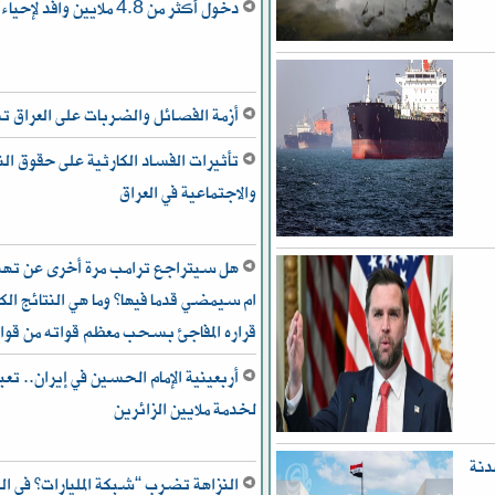
دخول أكثر من 4.8 ملايين وافد لإحياء “أربعينية الحسين”
أزمة الفصائل والضربات على العراق
تأثيرات الفساد الكارثية على حقوق ال
والاجتماعية في العراق
هل سيتراجع ترامب مرة أخرى عن تهدي
ام سيمضي قدما فيها؟ وما هي النتائج الكب
قراره المفاجئ بسحب معظم قواته من قوا
أربعينية الإمام الحسين في إيران.. تعب
لخدمة ملايين الزائرين
دنة
النزاهة تضرب “شبكة المليارات” في ال