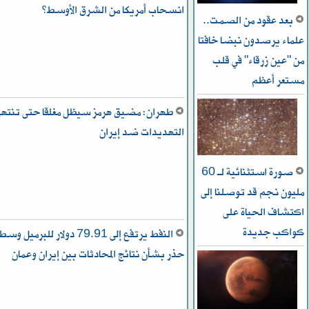
انسحاب أمريكا من الشرق الأوسط؟
بعد عقود من الصمت..
علماء يرصدون نبضا خافتا
من "عين زرقاء" في قلب
مستعر أعظم
طهران: مضيق هرمز سيظل مغلقا حتى تنته
التهديدات ضد إيران
صورة استثنائية لـ 60
مليون نجم قد توصلنا إلى
اكتشاف الحياة على
كواكب جديدة
النفط يرتفع إلى 79.91 دولار للبرميل وس
حذر بشأن نتائج المحادثات بين إيران وعمان