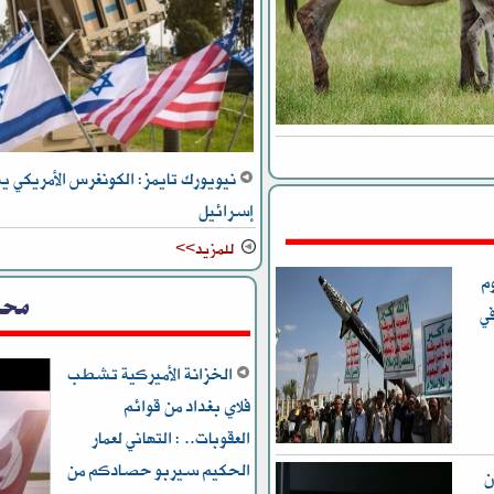
نيويورك تايمز: الكونغرس الأمريكي 
إسرائيل
للمزيد>>
ن 50 بهجوم
محل
ي
الخزانة الأميركية تشطب
فلاي بغداد من قوائم
العقوبات.. : التهاني لعمار
الحكيم سيربو حصادكم من
ن