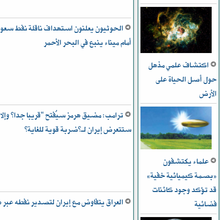
الحوثيون يعلنون استهداف ناقلة نفط سعو
أمام ميناء ينبع في البحر الأحمر
اكتشاف علمي مذهل
حول أصل الحياة على
الأرض
ترامب: مضيق هرمز سيُفتح “قريبا جدا” وإلا
ستتعرض إيران لـ”ضربة قوية للغاية”
علماء يكتشفون
«بصمة كيميائية خفية»
قد تؤكد وجود كائنات
العراق يتفاوض مع إيران لتصدير نفطه عبر ه
فضائية