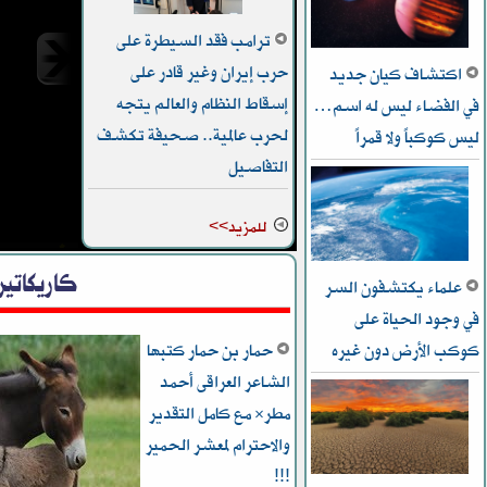
ترامب فقد السيطرة على
حرب إيران وغير قادر على
اكتشاف كيان جديد
إسقاط النظام والعالم يتجه
في الفضاء ليس له اسم…
لحرب عالمية.. صحيفة تكشف
ليس كوكباً ولا قمراً
فورين 
التفاصيل
الشرق 
للمزيد>>
كاريكاتير
علماء يكتشفون السر
في وجود الحياة على
كوكب الأرض دون غيره
حمار بن حمار كتبها
الشاعر العراقى أحمد
مطر* مع كامل التقدير
والاحترام لمعشر الحمير
!!!