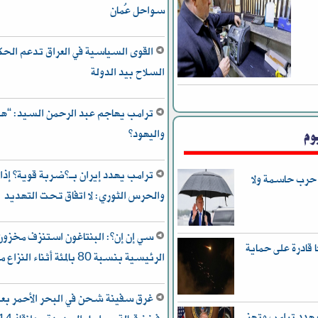
سواحل عُمان
القوى السياسية في العراق تدعم ال
السلاح بيد الدولة
ترامب يهاجم عبد الرحمن السيد: “هذا
وم
واليهود”
ترامب يهدد إيران بـ”ضربة قوية” إذا 
 حرب حاسمة ولا
والحرس الثوري: لا اتفاق تحت التهديد
سي إن إن”: البنتاغون استنزف مخزون
قادرة على حماية
الرئيسية بنسبة 80 بالمئة أثناء النزاع مع إيران
غرق سفينة شحن في البحر الأحمر بع
هدد ترامب وتهز