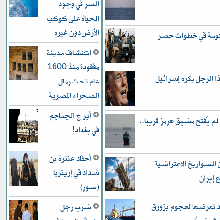
السر في وجود
الحياة على كوكب
الأرض دون غيره
حكومة في خطوات حصر
اكتشاف مدينة
مفقودة منذ 1600
 الرجل يكره إسرائيل
عام تحت رمال
الصحراء المصرية
أبراج الجماجم
لم يُفتح مضيق هرمز قريبا..
في بغداد!
أحفاد عنترة بن
 الصواريخ الاعتراضية
شداد في إريتريا
(صور)
د تعرضها لهجوم بزورق
ضرب رجل