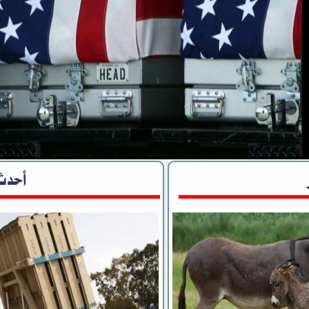
أفيرز: حرب إيران تطرح سؤالا: هل حان 
الأوسط؟
أحدث