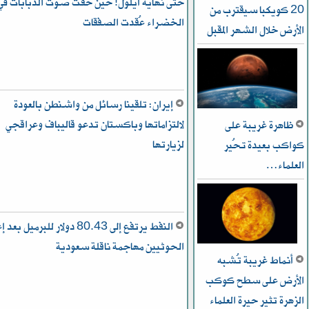
حتى نهاية أيلول! حين خفت صوت الدبابات في
20 كويكبا سيقترب من
الخضراء عُقدت الصفقات
الأرض خلال الشهر المقبل
إيران: تلقينا رسائل من واشنطن بالعودة
لالتزاماتها وباكستان تدعو قاليباف وعراقجي
ظاهرة غريبة على
لزيارتها
كواكب بعيدة تُحير
العلماء…
النفط يرتفع إلى 80.43 دولار للبرميل بع
الحوثيين مهاجمة ناقلة سعودية
أنماط غريبة تُشبه
الأرض على سطح كوكب
الزهرة تثير حيرة العلماء