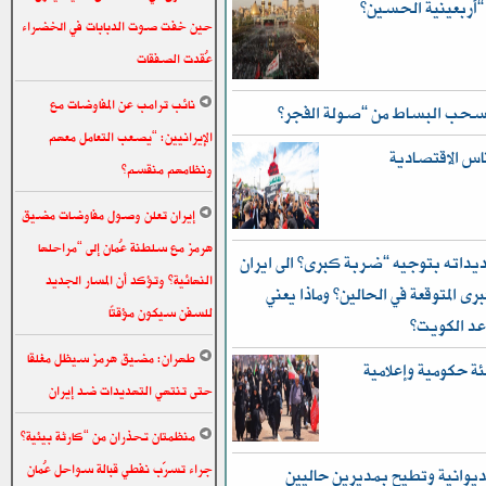
حين خفت صوت الدبابات في الخضراء
عُقدت الصفقات
نائب ترامب عن المفاوضات مع
 تسحب البساط من “صولة الفجر”
الإيرانيين: “يصعب التعامل معهم
ناس الاقتصادية
ونظامهم منقسم”
إيران تعلن وصول مفاوضات مضيق
هرمز مع سلطنة عُمان إلى “مراحلها
داته بتوجيه “ضربة كبرى” الى ايران
النهائية” وتؤكد أن المسار الجديد
رى المتوقعة في الحالين؟ وماذا يعني
للسفن سيكون مؤقتًا
عد الكويت؟
طهران: مضيق هرمز سيظل مغلقا
ئة حكومية وإعلامية
حتى تنتهي التهديدات ضد إيران
منظمتان تحذران من “كارثة بيئية”
جراء تسرّب نفطي قبالة سواحل عُمان
ديوانية وتطيح بمديرين حاليين