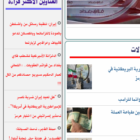
العناوين الاكثر قراءة
إيران: تلقينا رسائل من واشنطن
بالعودة لالتزاماتها وباكستان تدعو
قاليباف وعراقجي لزيارتها
الات
الخزانة الأميركية تشطب فلاي
بغداد من قوائم العقوبات.. : التهاني
ية البريطانية في
لعمار الحكيم سيربو حصادكم من المال
مز
!!!
"هل تعيد إيران ضربة ناصر
انما لترامب
للإمبراطورية البريطانية في أمريكا؟"..
ن طباعة العملة
تحذير إسرائيلي من اختبار هرمز
حملة الفجر» تحت الصيانة:
الفاسدون في هدنة حتى نهاية أيلول!