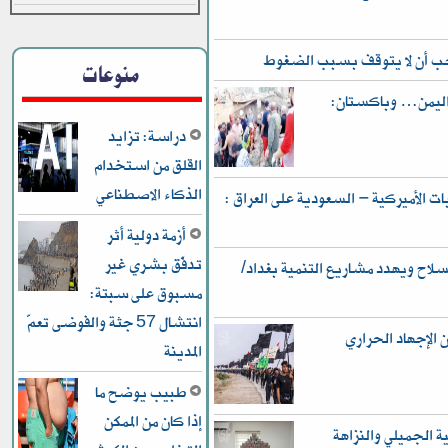
يجب أن لا يتوقف بسبب الضغوط
منوعات
 واليمن… وباكستان:
دراسة: تزايد
القلق من استخدام
الذكاء الاصطناعي
 الأميركية – السعودية على العراق :
أزمة دولية أثر
تدفّق بشري غير
ح ويهدد مشاريع التنمية بغداد/
مسبوق على سبتة:
انتشال 57 جثة والفوضى تعمّ
ن الإجهاد الحراري
المدينة
طبيب يوضح ما
إذا كان من الممكن
ر في قضية الجميلي والنزاهة