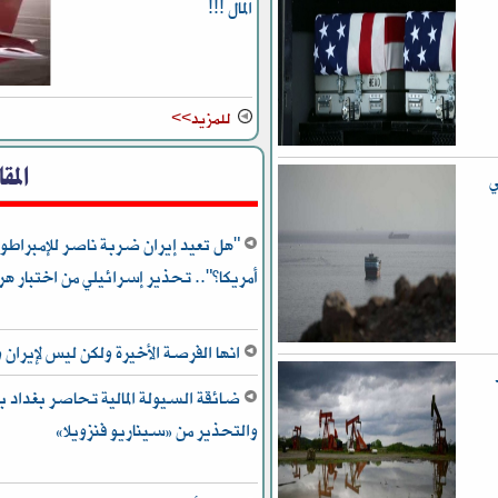
المال !!!
للمزيد>>
المق
ي
"هل تعيد إيران ضربة ناصر للإمبراطور
أمريكا؟".. تحذير إسرائيلي من اختبار هر
انها الفرصة الأخيرة ولكن ليس لإيران و
ط
ضائقة السيولة المالية تحاصر بغداد بي
والتحذير من «سيناريو فنزويلا»