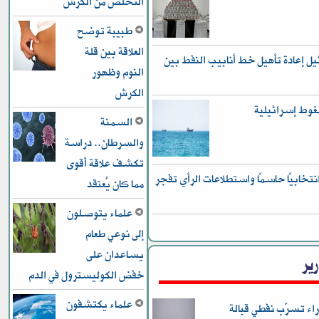
التخلص من الكرش
طبيبة توضح
العلاقة بين قلة
 إعادة تأهيل خط أنابيب النفط بين
النوم وظهور
الكرش
غوط إسرائيلية
السمنة
والسرطان.. دراسة
تكشف علاقة أقوى
رًا انتخابيًا حاسمًا واستطلاعات الرأي تفجر
مما كان يُعتقد
علماء يتوصلون
إلى نوعي طعام
يساعدان على
رير
خفض الكوليسترول في الدم
علماء يكتشفون
اء تسرّب نفطي قبالة