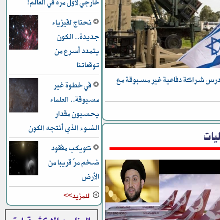
خارجي لأول مرة في العالم!
نحتاج لفيزياء
جديدة.. الكون
يتمدد أسرع من
توقعاتنا
يدرس شراكة دفاعية غير مسبوقة مع
في خطوة غير
مسبوقة.. العلماء
يحسبون مقدار
الضوء الذي أنتجه الكون
يات
كويكب مفقود
ضخم مرّ قريبا من
الأرض
للمزيد>>