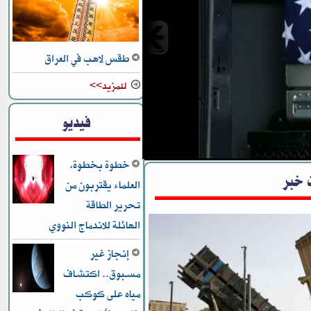
طقس لاهب في العراق
للمزيد>>
انسحاب أمريكا من
فيديو
خطوة بخطوة،
 خبر
العلماء يقتربون من
تحرير الطاقة
الهائلة للاندماج النووي
إنجاز غير
مسبوق.. اكتشاف
مياه على كوكب