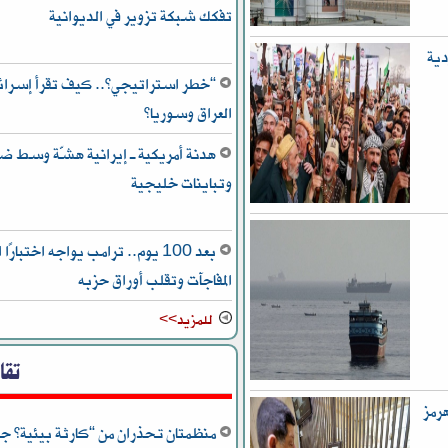
تفكك شبكة تزوير في الديوانية
دية
“خطر استراتيجي”.. كيف تقرأ إسرائيل
العراق وسوريا؟
هدنة أمريكية ـ إيرانية هشّة وسط ض
وتباينات خليجية
بعد 100 يوم.. ترامب يواجه اختبا
المفاجآت وتقلب أوراق حزبه
للمزيد>>
تقا
رمز
منظمتان تحذران من “كارثة بيئية” جر