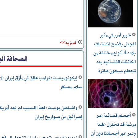
خبير أمريكي مثير
للمزيد>>
للجدل يفضح اكتشاف
بلاده 4 أنواع مختلفة من
الصحافة الي
الكائنات الفضائية بعد
تحطم صحون طائرة
إيكونوميست: ترامب عالق في مأزق إيران: لا
سلام مستقر
واشنطن بوست: لهذا السبب لم تعد أمريكا 
أجسام فضائية غير
إسرائيل من صواريخ إيران
مرئية قد تخترق عالمنا
وتمر عبر أجسادنا دون أن
نيويورك بوست: حرب إيران تتحول إلى فخ ي