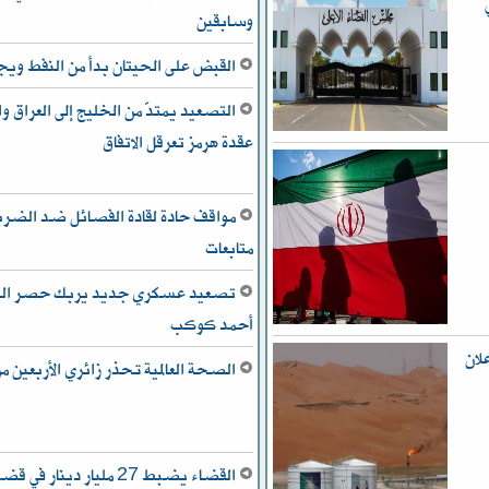
وسابقين
القبض على الحيتان بدأ من النفط و
التصعيد يمتدّ من الخليج إلى العراق
عقدة هرمز تعرقل الاتفاق
مواقف حادة لقادة الفصائل ضد الضربات
متابعات
تصعيد عسكري جديد يربك حصر السلا
أحمد كوكب
د إعلان
الصحة العالمية تحذر زائري الأربعين م
القضاء يضبط 27 مليار دينا