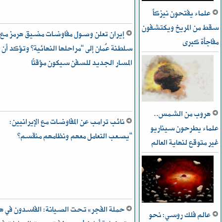
علماء يفتحون نيزكاً
سقط من المريخ ويكتشفون
إيران تعلن وصول مفاوضات مضيق هرمز مع
مفاجأة كبرى
سلطنة عُمان إلى “مراحلها النهائية” وتؤكد أن
المسار الجديد للسفن سيكون مؤقتًا
هروب من الشمس..
نائب ترامب عن المفاوضات مع الإيرانيين:
علماء يطرحون سيناريو
“يصعب التعامل معهم ونظامهم منقسم”
غير متوقع لنهاية العالم
حملة الفجر» تحت الصيانة: الفاسدون في ه
عالم فلك روسي: نحو