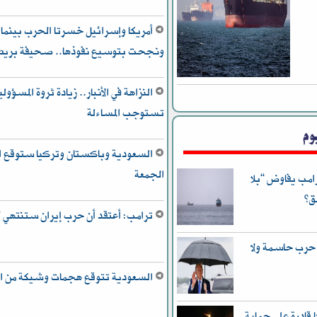
أمريكا وإسرائيل خسرتا الحرب بينما
ونجحت بتوسيع نفوذها.. صحيفة بريط
تستوجب المساءلة
وم
السعودية وباكستان وتركيا ستوقع ات
الجمعة
امب يفاوض “بلا
ق”
ترامب: أعتقد أن حرب إيران ستنتهي “
 حرب حاسمة ولا
السعودية تتوقع هجمات وشيكة من ا
قادرة على حماية