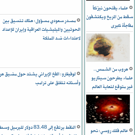
علماء يفتحون نيزكاً
سقط من المريخ ويكتشفون
مصدر سعودي مسؤول: هناك تنسيق بين
مفاجأة كبرى
الحوثيين والميليشيات العراقية وإيران للإعداد
لاعتداءات ضد المملكة
هروب من الشمس..
لوفيغارو: الفخ الإيراني يشتد حول مضيق هر
علماء يطرحون سيناريو
وأسنانه تنغلق على ترامب
غير متوقع لنهاية العالم
النفط يرتفع إلى 83.48 دولار للبرميل وس
عالم فلك روسي: نحو