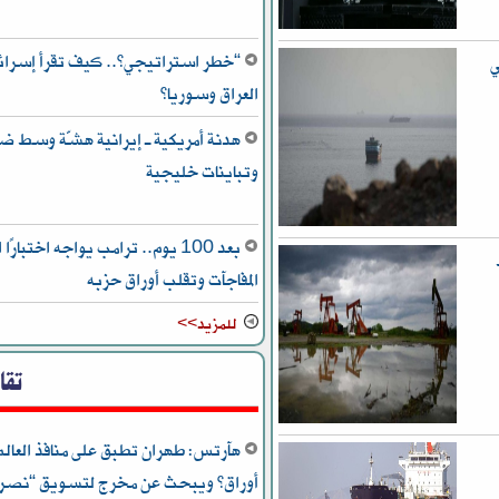
“خطر استراتيجي”.. كيف تقرأ إسرائيل
ي
العراق وسوريا؟
هدنة أمريكية ـ إيرانية هشّة وسط ض
وتباينات خليجية
بعد 100 يوم.. ترامب يواجه اختبا
ط
المفاجآت وتقلب أوراق حزبه
للمزيد>>
تقا
هآرتس: طهران تطبق على منافذ العالم
أوراق” ويبحث عن مخرج لتسويق “نصره 