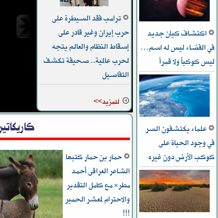
ترامب فقد السيطرة على
حرب إيران وغير قادر على
اكتشاف كيان جديد
إسقاط النظام والعالم يتجه
في الفضاء ليس له اسم…
لحرب عالمية.. صحيفة تكشف
ليس كوكباً ولا قمراً
السعود
التفاصيل
للمزيد>>
كاريكاتير
علماء يكتشفون السر
في وجود الحياة على
كوكب الأرض دون غيره
حمار بن حمار كتبها
الشاعر العراقى أحمد
مطر* مع كامل التقدير
والاحترام لمعشر الحمير
!!!