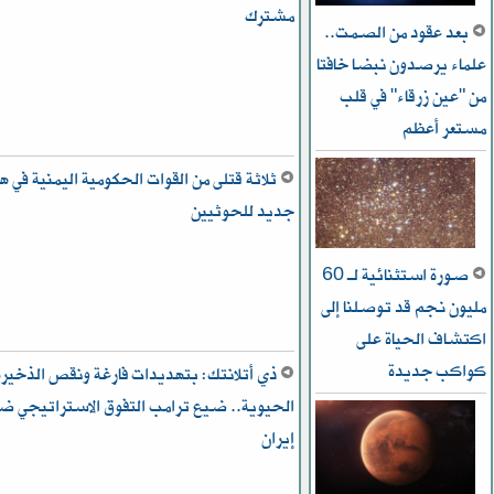
مشترك
بعد عقود من الصمت..
علماء يرصدون نبضا خافتا
من "عين زرقاء" في قلب
مستعر أعظم
ثلاثة قتلى من القوات الحكومية اليمنية في 
جديد للحوثيين
صورة استثنائية لـ 60
مليون نجم قد توصلنا إلى
اكتشاف الحياة على
كواكب جديدة
ذي أتلانتك: بتهديدات فارغة ونقص الذخيرة
الحيوية.. ضيع ترامب التفوق الاستراتيجي ض
إيران