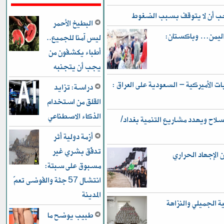
يجب أن لا يتوقف بسبب الضغوط
البطيخ الأحمر
 واليمن… وباكستان:
ليس آمنا للجميع..
أطباء يكشفون من
يجب أن يتجنبه
 الأميركية – السعودية على العراق :
دراسة: تزايد
القلق من استخدام
الذكاء الاصطناعي
ح ويهدد مشاريع التنمية بغداد/
أزمة دولية أثر
تدفّق بشري غير
ن الإجهاد الحراري
مسبوق على سبتة:
انتشال 57 جثة والفوضى تعمّ
المدينة
ر في قضية الجميلي والنزاهة
طبيب يوضح ما