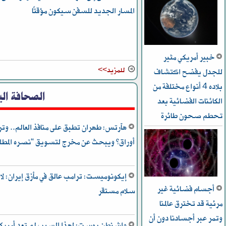
المسار الجديد للسفن سيكون مؤقتًا
خبير أمريكي مثير
للمزيد>>
للجدل يفضح اكتشاف
بلاده 4 أنواع مختلفة من
الصحافة الي
الكائنات الفضائية بعد
تحطم صحون طائرة
هآرتس: طهران تطبق على منافذ العالم.. وتر
أوراق” ويبحث عن مخرج لتسويق “نصره المطل
إيكونوميست: ترامب عالق في مأزق إيران: لا
أجسام فضائية غير
سلام مستقر
مرئية قد تخترق عالمنا
وتمر عبر أجسادنا دون أن
واشنطن بوست: لهذا السبب لم تعد أمريكا 