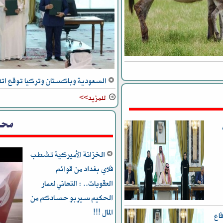
السعودية وباكستان وتركيا توقع اتف
للمزيد>>
محل
الخزانة الأميركية تشطب
فلاي بغداد من قوائم
العقوبات.. : التهاني لعمار
الحكيم سيربو حصادكم من
المال !!!
اع