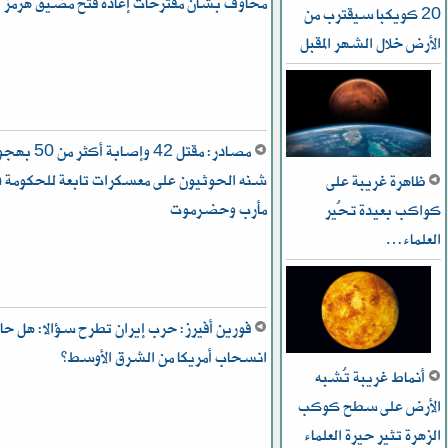
مخاوف بشأن مقترحات إعادة فتح مضيق هرمز
20 كويكبا سيقترب من
الأرض خلال الشهر المقبل
مصادر: مقتل 42 وإصابة أكثر م
شنه الحوثيون على معسكرات تابعة للحكومة ف
ظاهرة غريبة على
مأرب وحضرموت
كواكب بعيدة تُحير
العلماء…
فورين أفيرز: حرب إيران تطرح سؤالا: هل حا
انسحاب أمريكا من الشرق الأوسط؟
أنماط غريبة تُشبه
الأرض على سطح كوكب
الزهرة تثير حيرة العلماء