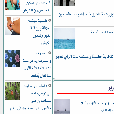
إذا كان من الممكن
التخلص من الكرش
 إعادة تأهيل خط أنابيب النفط بين
طبيبة توضح
العلاقة بين قلة
غوط إسرائيلية
النوم وظهور
الكرش
السمنة
رًا انتخابيًا حاسمًا واستطلاعات الرأي تفجر
والسرطان.. دراسة
تكشف علاقة أقوى
مما كان يُعتقد
رير
علماء يتوصلون
إلى نوعي طعام
يساعدان على
.. وترامب يفاوض “بلا
خفض الكوليسترول في الدم
المطلق”