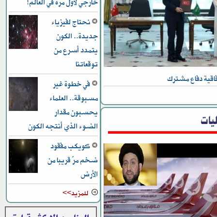
خارجي لأول مرة في العالم!
نحتاج لفيزياء
جديدة.. الكون
يتمدد أسرع من
توقعاتنا
اقية دفاع مشترك
في خطوة غير
مسبوقة.. العلماء
يحسبون مقدار
يات
الضوء الذي أنتجه الكون
كويكب مفقود
ضخم مرّ قريبا من
الأرض
للمزيد>>