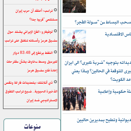
ترامب: أعتقد أن حرب إيران
ستنتهي “قريبا جدا”
 تسحب البساط من “صولة الفجر”
لوفيغارو: الفخ الإيراني يشتد حول
ناس الاقتصادية
مضيق هرمز وأسنانه تنغلق على ترامب
النفط يرتفع إلى 83.48 دولار
للبرميل وسط مخاوف بشأن مقترحات
داته بتوجيه “ضربة كبرى” الى ايران
رى المتوقعة في الحالين؟ وماذا يعني
إعادة فتح مضيق هرمز
عد الكويت؟
ذي أتلانتك: بتهديدات فارغة ونقص
ئة حكومية وإعلامية
الذخيرة الحيوية.. ضيع ترامب التفوق
الاستراتيجي ضد إيران
ديوانية وتطيح بمديرين حاليين
منوعات