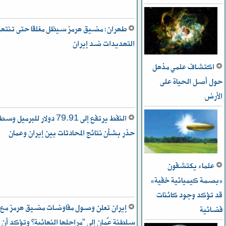
طهران: مضيق هرمز سيظل مغلقا حتى تنته
التهديدات ضد إيران
اكتشاف علمي مذهل
حول أصل الحياة على
الأرض
النفط يرتفع إلى 79.91 دولار للبرميل وس
حذر بشأن نتائج المحادثات بين إيران وعمان
علماء يكتشفون
«بصمة كيميائية خفية»
قد تؤكد وجود كائنات
إيران تعلن وصول مفاوضات مضيق هرمز مع
فضائية
سلطنة عُمان إلى “مراحلها النهائية” وتؤكد أن