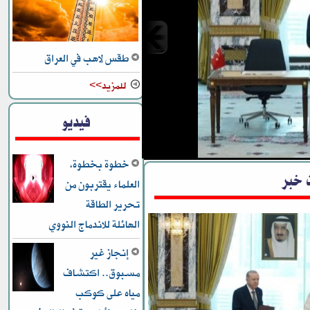
طقس لاهب في العراق
للمزيد>>
ع مشترك
فيديو
خطوة بخطوة،
 خبر
العلماء يقتربون من
تحرير الطاقة
الهائلة للاندماج النووي
إنجاز غير
مسبوق.. اكتشاف
مياه على كوكب