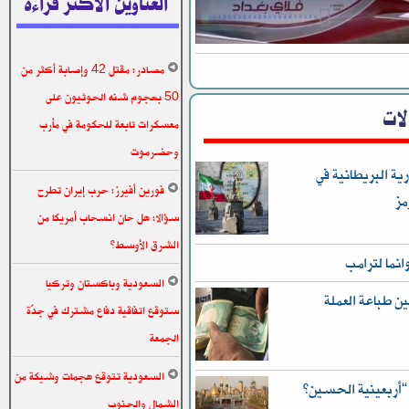
العناوين الاكثر قراءة
مصادر: مقتل 42 وإصابة أكثر من
50 بهجوم شنه الحوثيون على
الات
معسكرات تابعة للحكومة في مأرب
وحضرموت
ية البريطانية في
فورين أفيرز: حرب إيران تطرح
مز
سؤالا: هل حان انسحاب أمريكا من
الشرق الأوسط؟
انما لترامب
السعودية وباكستان وتركيا
ن طباعة العملة
ستوقع اتفاقية دفاع مشترك في جدّة
الجمعة
السعودية تتوقع هجمات وشيكة من
الشمال والجنوب