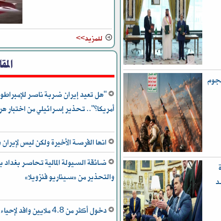
للمزيد>>
المق
هجوم
"هل تعيد إيران ضربة ناصر للإمبراطور
أمريكا؟".. تحذير إسرائيلي من اختبار هر
انها الفرصة الأخيرة ولكن ليس لإيران و
ضائقة السيولة المالية تحاصر بغداد بي
والتحذير من «سيناريو فنزويلا»
د
دخول أكثر من 4.8 ملايين وافد لإحياء “أربعينية الحسين”