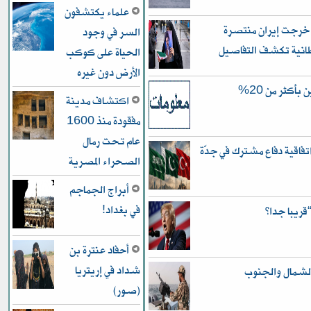
علماء يكتشفون
 خرجت إيران منتصرة
السر في وجود
انية تكشف التفاصيل
الحياة على كوكب
الأرض دون غيره
النزاهة في الأنبار.. زيادة ثروة المسؤولين بأكثر من 20%
اكتشاف مدينة
مفقودة منذ 1600
عام تحت رمال
فاقية دفاع مشترك في جدّة
الصحراء المصرية
أبراج الجماجم
في بغداد!
قريبا جدا”
أحفاد عنترة بن
شداد في إريتريا
لشمال والجنوب
(صور)