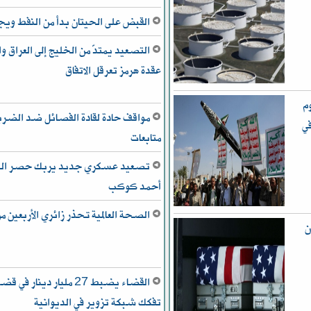
القبض على الحيتان بدأ من النفط و
التصعيد يمتدّ من الخليج إلى العراق
عقدة هرمز تعرقل الاتفاق
ن 50 بهجوم
مواقف حادة لقادة الفصائل ضد الضربات
ي
متابعات
تصعيد عسكري جديد يربك حصر السلا
أحمد كوكب
الصحة العالمية تحذر زائري الأربعين م
ن
القضاء يضبط 27 مليار دينا
تفكك شبكة تزوير في الديوانية