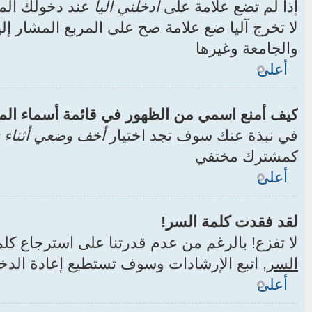
إذا لم تضع علامة على
أدخلني آليا
عند دخولك الم
لا تخرج آليا ضع علامة صح على المربع المشار إلي
والجامعة وغيرها
أعلى
كيف أمنع اسمي من الظهور في قائمة أسماء ال
في نبذة عنك سوف تجد اختيار
أخف وضعي أثناء ز
كمشترك مختفي
أعلى
لقد فقدت كلمة السر!
لا تفزع! بالرغم من عدم قدرتنا على استرجاع ك
السر
, اتبع الإرشادات وسوف تستطيع إعادة الد
أعلى