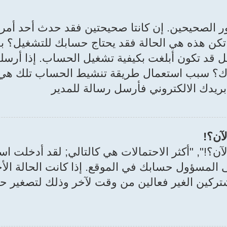
ين. إن كانتا صحيحتين فقد حدث أحد أمرين. إذا كان دعم PPA
م تكن هذه هي الحالة فقد يحتاج حسابك للتشغيل؟ بع
قد تكون أبلغت بكيفية تشغيل الحساب. إذا أرسلت إ
دك؟ سبب استعمال طريقة تنشيط الحساب تلك هي م
بريدك الالكتروني فأرسل رسالة للمدير
آن؟!
؟!", "أكثر الاحتمالات هي كالتالي; لقد أدخلت ا
ى المسؤول حسابك في الموقع. إذا كانت الحالة ا
شتركين الغير فعالين من وقت لآخر وذلك لتصغير حج