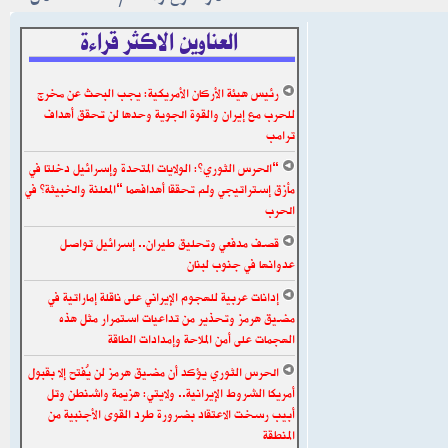
العناوين الاكثر قراءة
رئيس هيئة الأركان الأمريكية: يجب البحث عن مخرج
للحرب مع إيران والقوة الجوية وحدها لن تحقق أهداف
ترامب
“الحرس الثوري”: الولايات المتحدة وإسرائيل دخلتا في
مأزق إستراتيجي ولم تحققا أهدافهما “المعلنة والخبيثة” في
الحرب
قصف مدفعي وتحليق طيران.. إسرائيل تواصل
عدوانها في جنوب لبنان
إدانات عربية للهجوم الإيراني على ناقلة إماراتية في
مضيق هرمز وتحذير من تداعيات استمرار مثل هذه
الهجمات على أمن الملاحة وإمدادات الطاقة
الحرس الثوري يؤكد أن مضيق هرمز لن يُفتح إلا بقبول
أمريكا الشروط الإيرانية.. ولايتي: هزيمة واشنطن وتل
أبيب رسخت الاعتقاد بضرورة طرد القوى الأجنبية من
المنطقة