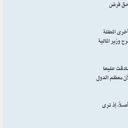
بحق فرض
خرى المطلة
 وزير المالية
 “دستور البحار” وقد صادقت عليها
 لأن معظم الدول
لاً، إذ ترى