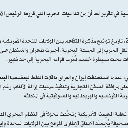
ي تقرير لها أن من تداعيات الحرب التي قررها الرئيس الأم
وبحسب الصحيفة أنه سيُنظر إلى يوم الـ17 يونيو 2026، تاريخ توقيع مذكرة التفاهم بين الولايات المتحدة ا
ل نقل الحرب إلى الجبهة البحرية، أجبرت طهران واشنطن على ا
ات تحت سيطرة خصم دُمّرت قواته البحرية إلى حد كبير.
ضي، عندما استهدفت إيران والعراق ناقلات النفط لبعضهما ال
ادرة على مرافقة السفن التجارية وتنفيذ عمليات إزالة الألغام، رغ
ية الفرنسية والبريطانية والسوفيتية في المنطقة.
اية الهيمنة الأمريكية وتُحدث تحولاً في النظام البحري ال
فة يُجسّد الاتفاق الإطاري الموقع بين الولايات المتحدة وإ