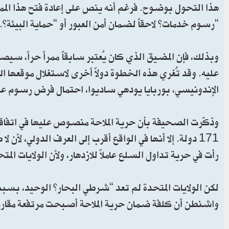
هذا التحول بوضوح. فرغم أنه ينص على إعادة فتح هذا ال
“رسوم خدمات” لاحقاً لضمان أمن العبور أو “حماية البيئة”.
وبذلك، فإن المضيق الذي كان يُعتبر سابقاً ممراً حراً، س
عليه. وقد تُغري هذه الخطوة دولاً أخرى لاستغلال موقعها 
الإندونيسي، بوربايا يودهي ساديوا، احتمال فرض رسوم على
171 دولة. إلا أنها في الواقع أقرب إلى العرف الدولي، ل
رأت في حرية تداول السلع عاملاً للازدهار، ولأن الولايات ا
لكن الولايات المتحدة لم تعد “شرطي البحار” الوحيد، بسبب
واشنطن أن كلفة ضمان حرية الملاحة أصبحت مرتفعة مقارنة ب