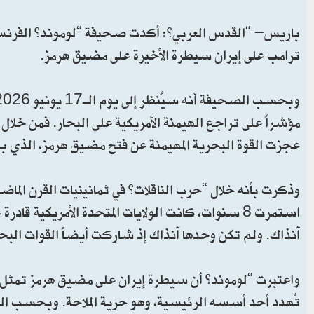
باريس- “القدس العربي”: أكدت صحيفة “لوموند” الفرنسية ف
ترامب على إيران سيطرة الأخيرة على مضيق هرمز.
مؤشراً على تراجع الهيمنة الأمريكية على البحار. فمن خلا
عجزت القوة البحرية المهيمنة عن فتح مضيق هرمز، الذي ب
وذكرت بأنه خلال “حرب الناقلات” في ثمانينيات القرن الما
استمرت 8 سنوات، كانت الولايات المتحدة الأمريكية ق
آنذاك. ولم تكن وحدها آنذاك إذ شاركت أيضاً القوات البحر
واعتبرت “لوموند” أن سيطرة إيران على مضيق هرمز تمثل نه
تُهدد أحد أسسه الرئيسية، وهو حرية الملاحة. وبحسب الصحي