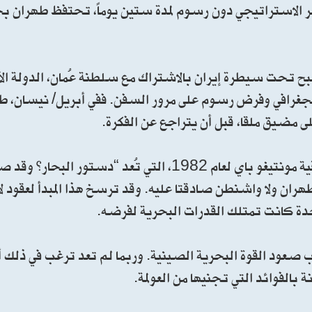
ممر الاستراتيجي دون رسوم لمدة ستين يوماً، تحتفظ طهران 
يصبح تحت سيطرة إيران بالاشتراك مع سلطنة عُمان، الدولة الأ
الجغرافي وفرض رسوم على مرور السفن. ففي أبريل/ نيسان، طرح
 مضيق ملقا، قبل أن يتراجع عن الفكرة.
وذكَّرت الصحيفة بأن حرية الملاحة منصوص عليها في اتفاقية مونتيغو باي لعام 1982، التي تُعد
أن لا طهران ولا واشنطن صادقتا عليه. وقد ترسخ هذا المبدأ لعقود
لمتحدة كانت تمتلك القدرات البحرية لفرضه.
 صعود القوة البحرية الصينية. وربما لم تعد ترغب في ذلك أص
الفوائد التي تجنيها من العولمة.