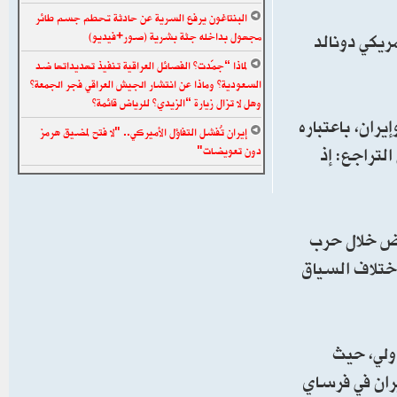
البنتاغون يرفع السرية عن حادثة تحطم جسم طائر
ريكي دونالد
مجهول بداخله جثة بشرية (صور+فيديو)
لماذا “جمّدت” الفصائل العراقية تنفيذ تهديداتها ضد
السعودية؟ وماذا عن انتشار الجيش العراقي فجر الجمعة؟
وهل لا تزال زيارة “الزيدي” للرياض قائمة؟
لأمريكية وإيران، باعتباره
إيران تُفشل التفاؤل الأميركي.. "لا فتح لمضيق هرمز
لتراجع: إذ
دون تعويضات"
بعض خلال حرب
م اختلاف السياق
دولي، حيث
يران في فرساي