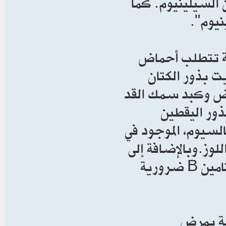
السيلينيوم. كما
نيوم".
مة تتطلب أحماض
وزيت بذور الكتان
 صفار البيض وكبد سمك القد
بذور اليقطين
لسيوم، الموجود في
وز.وبالإضافة إلى
ذلك يعتبر الزنك وفيتامينات А ، Еـ، ومجموعة فيتامين В ضرورية
ابة بمرض