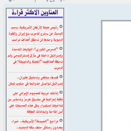
العناوين الاكثر قراءة
رئيس هيئة الأركان الأمريكية: يجب
البحث عن مخرج للحرب مع إيران والقوة
الجوية وحدها لن تحقق أهداف ترامب
“الحرس الثوري”: الولايات المتحدة
وإسرائيل دخلتا في مأزق إستراتيجي ولم
تحققا أهدافهما “المعلنة والخبيثة” في
الحرب
قصف مدفعي وتحليق طيران..
إسرائيل تواصل عدوانها في جنوب لبنان
إدانات عربية للهجوم الإيراني على
ناقلة إماراتية في مضيق هرمز وتحذير من
تداعيات استمرار مثل هذه الهجمات على
أمن الملاحة وإمدادات الطاقة
تراجع “الهيمنة” الأمريكية.. خبراء
يعددون رسائل حلف مكة الجديد..