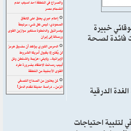
والصراع في المنطقة احد اسباب عدم
انضمام مصر
إعلام عبري يعلق على الاتفاق
وقائي خبيرة
السعودي: ليس كل شيء مرتبطاً
بإسرائيل والخطوة ستغير موازين القوى
ات فائدة لصحة
ورسالة إلى إيران
الحرس الثوري يؤكد أن مضيق هرمز
لن يُفتح إلا بقبول أمريكا الشروط
الإيرانية.. ولايتي: هزيمة واشنطن وتل
أبيب رسخت الاعتقاد بضرورة طرد
القوى الأجنبية من المنطقة
لمن يعانون من الصداع النصفي
لغدة الدرقية
المزمن.. دراسة حديثة تقدم الحل!
ي لتلبية احتياجات