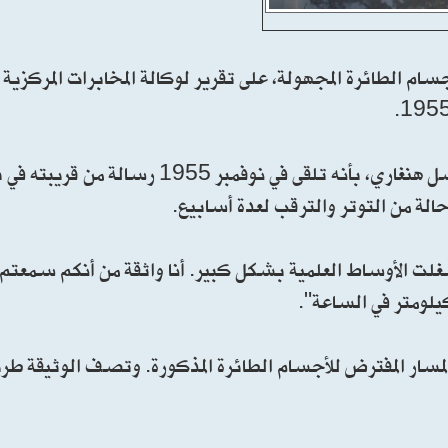
م الطائرة المجهولة، على تقرير لوكالة المخابرات المركزية ا
ووفقا للتقرير، أفاد مصدر لـ CIA وهو مواطن أمريكي من أصل هنغاري، بأنه تلقى في ن
الة من التوتر والترقب لعدة أسابيع.
غلت الأوساط العلمية بشكل كبير. أنا واثقة من أنكم سمعتم 
ار المفترض للأجسام الطائرة المذكورة. وتصف الوثيقة ط