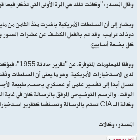
وقال المصدر: "وكانت تلك هي المرة الأولى التي تذكر فيها 
دونالد ترامب. وقد تم بالفعل الكشف عن عشرات الصور وم
كل بضعة أسابيع.
لدى الاستخبارات الأمريكية. وهو ما يعني أن السلطات وثّقت
الوقت. والرسم التوضيحي المرفق بالرسالة كان في غاية ا
وكالة الـ CIA تهتم بالرسالة وتصنفها كتقرير استخباراتي داخلي سري بسبب دقة الوصف التي أبدته الفتاة.
المصدر: وكالات