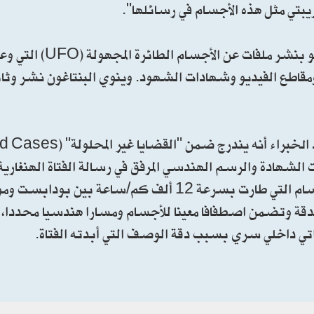
قريبتي مثل هذه الأجسام في رسائلها".
ويشار إلى أن السلطات الأمريكية باشرت منذ الثامن
قاطع الفيديو وشهادات الشهود. وينوي البنتاغون نشر وثا
 الشهادة والرسم الهندسي المرفق في رسالة الفتاة الهنغارية،
تصل أبدا إلى تفسير علمي أو عسكري يحسم طبيعة الأجسام التي طارت بسرعة 12 ألف كم
لدقة وتضمن اصطفافا معينا للأجسام ومسارا هندسيا محددا، 