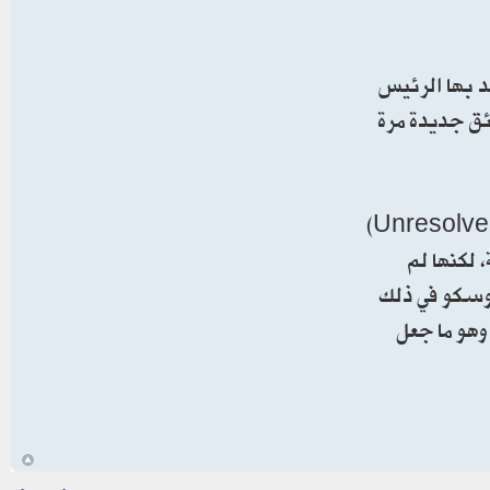
 من مايو بنشر ملفات عن الأجسام الطائرة المجهولة (UFO) التي وعد بها الرئيس
ئق جديدة مرة
ووفقا للمعلومات المتوفرة، عن "تقرير حادثة 1955"، فيؤكد الخبراء أنه يندرج ضمن "القضايا غير المحلولة" (Unresolved Cases)
 لكنها لم
/ساعة بين بودابست وموسكو في ذلك
وهو ما جعل
أ