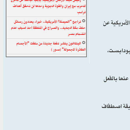
للحرب مع إيران والقوة الجوية وحدها لن تحقق أهداف
ترامب
لأمريكية عن
تراجع “الهيمنة” الأمريكية.. خبراء يعددون رسائل
حلف مكة الجديد.. والصراع في المنطقة احد اسباب عدم
انضمام مصر
البنتاغون ينشر دفعة جديدة من ملفات "الأجسام
وفمبر 1955 رسالة من قريبته في بودابست،
الطائرة المجهولة" (صور )
عنها بالفعل
ريقة اصطفاف