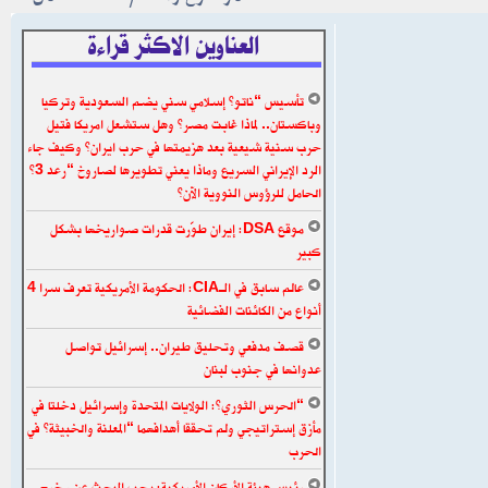
العناوين الاكثر قراءة
تأسيس “ناتو” إسلامي سني يضم السعودية وتركيا
وباكستان.. لماذا غابت مصر؟ وهل ستشعل امريكا فتيل
حرب سنية شيعية بعد هزيمتها في حرب ايران؟ وكيف جاء
الرد الإيراني السريع وماذا يعني تطويرها لصاروخ “رعد 3”
الحامل للرؤوس النووية الآن؟
موقع DSA: إيران طوّرت قدرات صواريخها بشكل
كبير
عالم سابق في الـCIA: الحكومة الأمريكية تعرف سرا 4
أنواع من الكائنات الفضائية
قصف مدفعي وتحليق طيران.. إسرائيل تواصل
عدوانها في جنوب لبنان
“الحرس الثوري”: الولايات المتحدة وإسرائيل دخلتا في
مأزق إستراتيجي ولم تحققا أهدافهما “المعلنة والخبيثة” في
الحرب
رئيس هيئة الأركان الأمريكية: يجب البحث عن مخرج