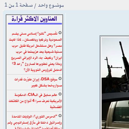
موضوع واحد • صفحة
1
من
1
العناوين الاكثر قراءة
تأسيس “ناتو” إسلامي سني يضم
السعودية وتركيا وباكستان.. لماذا غابت
مصر؟ وهل ستشعل امريكا فتيل حرب
سنية شيعية بعد هزيمتها في حرب
ايران؟ وكيف جاء الرد الإيراني السريع
وماذا يعني تطويرها لصاروخ “رعد 3”
الحامل للرؤوس النووية الآن؟
موقع DSA: إيران طوّرت قدرات
صواريخها بشكل كبير
عالم سابق في الـCIA: الحكومة
الأمريكية تعرف سرا 4 أنواع من الكائنات
الفضائية
“الحرس الثوري”: الولايات المتحدة
وإسرائيل دخلتا في مأزق إستراتيجي ولم
تحققا أهدافهما “المعلنة والخبيثة” في