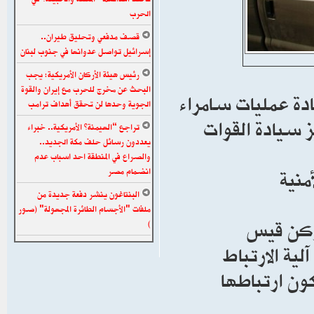
الحرب
قصف مدفعي وتحليق طيران..
إسرائيل تواصل عدوانها في جنوب لبنان
رئيس هيئة الأركان الأمريكية: يجب
البحث عن مخرج للحرب مع إيران والقوة
دة عمليات سامراء
الجوية وحدها لن تحقق أهداف ترامب
 سيادة القوات
تراجع “الهيمنة” الأمريكية.. خبراء
يعددون رسائل حلف مكة الجديد..
والصراع في المنطقة احد اسباب عدم
منية
انضمام مصر
البنتاغون ينشر دفعة جديدة من
ملفات "الأجسام الطائرة المجهولة" (صور
لركن قيس
)
ية الارتباط
ون ارتباطها