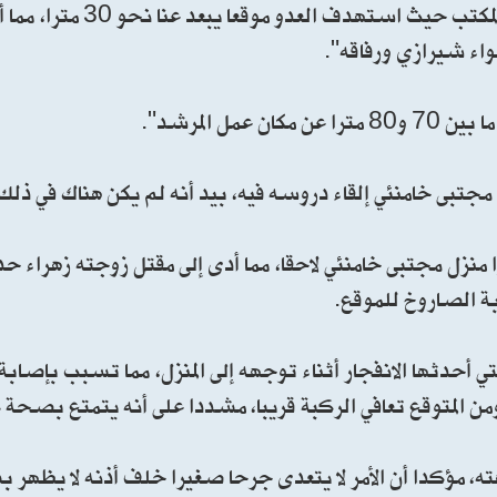
الراحل علي خامنئي ومحيطه، قائلا: "كنت يوم الحادث في المكتب حيث استهدف
اء شيرازي ورفاقه".
 المرشد".
تبى خامنئي إلقاء دروسه فيه، بيد أنه لم يكن هناك في ذلك 
ا منزل مجتبى خامنئي لاحقا، مما أدى إلى مقتل زوجته زهراء حد
ة الصاروخ للموقع.
أحدثها الانفجار أثناء توجهه إلى المنزل، مما تسبب بإصاب
المتوقع تعافي الركبة قريبا، مشددا على أنه يتمتع بصحة ك
مؤكدا أن الأمر لا يتعدى جرحا صغيرا خلف أذنه لا يظهر ب