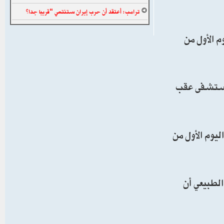
ترامب: أعتقد أن حرب إيران ستنتهي “قريبا جدا”
م الأول من
المستشفى عقب
یوم الأول من
الطبيعي أن