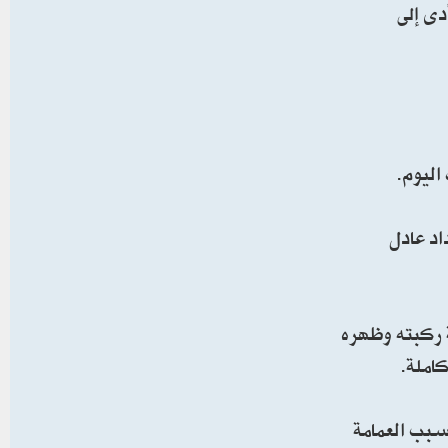
 العدو موقعا يبعد عنا نحو 30 مترا، مما أدى إلى
اليوم.
اد عادل
ة ركبته وظهره
املة.
سبب العمامة