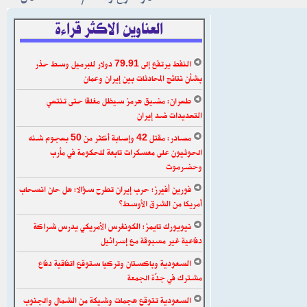
العناوين الاكثر قراءة
النفط يرتفع إلى 79.91 دولار للبرميل وسط حذر
بشأن نتائج المحادثات بين إيران وعمان
طهران: مضيق هرمز سيظل مغلقا حتى تنتهي
التهديدات ضد إيران
مصادر: مقتل 42 وإصابة أكثر من 50 بهجوم شنه
الحوثيون على معسكرات تابعة للحكومة في مأرب
وحضرموت
فورين أفيرز: حرب إيران تطرح سؤالا: هل حان انسحاب
أمريكا من الشرق الأوسط؟
نيويورك تايمز: الكونغرس الأمريكي يدرس شراكة
دفاعية غير مسبوقة مع إسرائيل
السعودية وباكستان وتركيا ستوقع اتفاقية دفاع
مشترك في جدّة الجمعة
السعودية تتوقع هجمات وشيكة من الشمال والجنوب