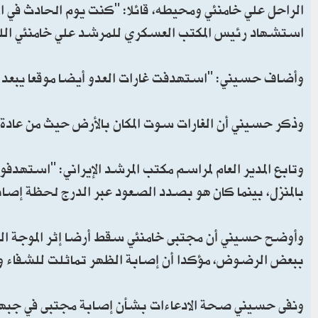
استشهاد رئيس المكتب العسكري للمرشد علي خامنئي اللو
وأضاف حسيني: "استهدفت غارات العدو أيضا موقعا يبعد ما بين 70 و80 مترا عن مكان عمل
وذكر حسيني أن الغارات سوت المكان بالأرض حيث من عادة مج
وتابع المدير العام لمراسم مكتب المرشد الإيراني: "استهدفو
بالمنزل، بينما كان هو بصدد الصعود عبر الدرج لحظة إصاب
وأوضح حسيني أن مجتبى خامنئي سقط أرضا إثر الموجة التي 
ببعض الرضوض، مؤكدا أن إصابة الظهر تماثلت للشفاء ومن 
ونفى حسيني صحة الادعاءات بشأن إصابة مجتبى في جبهته، 