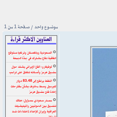
موضوع واحد • صفحة
1
من
1
العناوين الاكثر قراءة
السعودية وباكستان وتركيا ستوقع
اتفاقية دفاع مشترك في جدّة الجمعة
لوفيغارو: الفخ الإيراني يشتد حول
مضيق هرمز وأسنانه تنغلق على ترامب
النفط يرتفع إلى 83.48 دولار
للبرميل وسط مخاوف بشأن مقترحات
إعادة فتح مضيق هرمز
مصدر سعودي مسؤول: هناك
تنسيق بين الحوثيين والميليشيات
العراقية وإيران للإعداد لاعتداءات ضد
المملكة