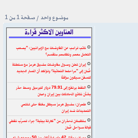
موضوع واحد • صفحة
1
من
1
العناوين الاكثر قراءة
نائب ترامب عن المفاوضات مع الإيرانيين: “يصعب
التعامل معهم ونظامهم منقسم”
إيران تعلن وصول مفاوضات مضيق هرمز مع سلطنة
عُمان إلى “مراحلها النهائية” وتؤكد أن المسار الجديد
للسفن سيكون مؤقتًا
النفط يرتفع إلى 79.91 دولار للبرميل وسط حذر
بشأن نتائج المحادثات بين إيران وعمان
طهران: مضيق هرمز سيظل مغلقا حتى تنتهي
التهديدات ضد إيران
منظمتان تحذران من “كارثة بيئية” جراء تسرّب نفطي
قبالة سواحل عُمان
مصادر: مقتل 42 وإصابة أكثر من 50 بهجوم شنه