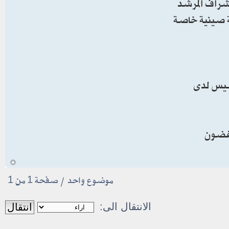
ديدة وبأشراف المرشد
قة صينية خاصة
 لملاحقة جواسيس لدى
اعتقالهم في غضون
أ
موضوع واحد • صفحة
1
من
1
الانتقال الى: