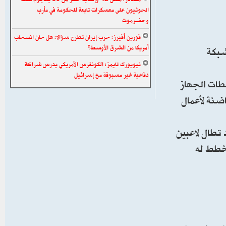
الحوثيون على معسكرات تابعة للحكومة في مأرب
وحضرموت
فورين أفيرز: حرب إيران تطرح سؤالا: هل حان انسحاب
أمريكا من الشرق الأوسط؟
شبكة
نيويورك تايمز: الكونغرس الأمريكي يدرس شراكة
دفاعية غير مسبوقة مع إسرائيل
طات الجهاز
ضنة لأعمال
تطال لاعبين
 خطط له