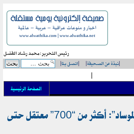
رئيس التحرير: محمد رشاد الفضل
|
نبذة عن الصحيفة
|
|
اتصل بنا
|
|
الصفحة الرئيسية
“تقنيات صينية” وصلت طهران.. جهاز “أمني” جديد وظيفته “إصطياد جواسيس ألموساد”: أكثر من “700” معتقل حتى