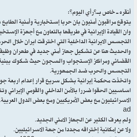
أنقره ـ خاص بـ”رأي اليوم”:
يتوقع مراقبون أمنيون بان حربا إستخبارية وأمنية الطابع ب
وان القيادة الإيرانية في طريقها بالتعاون مع أجهزة ال
التجسس الايرانية الداخلية التي اخترقت ايران خلال الحرب
والحديث هنا عن تشكيل جهاز أمني جديد في طهران وظيف
القضائي ومراكز الإستجواب والسجون حيث شكوك ببنية ل
التجسس والحرب ضد الجمهورية.
واتخذت محكمة إيرانية بشكل سريع قرار إعدام اربعة جواس
اساسيين الحقوا ضررا بالأمن الداخلي والقومي الإيراني و
الاسرائيليون مع بعض الأمريكيين ومع بعض الدول العربية.
ad
ولم يعرف الكثير عن الجهاز الامني الجديد.
ولا عن إمكانية إختراقه مجددا من جهة الاسرائيليين.