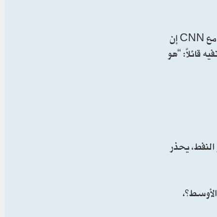
وتفاقمت أزمة الرسائل السياسية داخل الإدارة خلال عطلة نهاية الأسبوع، عندما قال وزير الطاقة كريس رايت في مقابلة مع CNN إن
رامب إلى نفيه قائلًا: “هو
 النفط، يحذر
الأوسط”،