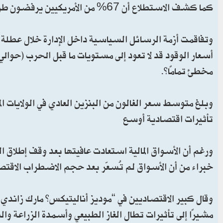
كما كشف الاستطلاع أن 67% من الأمريكيين يرفضون طريقة تعامله مع حرب إيران، مقابل 33% يؤيدونها.
مخطئ تمامًا”.
وبلغ متوسط سعر الغالون من البنزين العادي في الولايات المتحدة 4.04 دولارات يوم الإثنين، بحسب 
تأثيرات اقتصادية أوسع
ورغم أن الأسواق المالية استعادت عافيتها بعد وقف إطلاق 
خبراء من أن الأسواق لم تُسعّر بعد حجم الاضطراب الاقتصا
وقال كبير الاقتصاديين في “موديز أناليتيكس” مارك زاندي
مشيرًا إلى تأثيرات تطال الغاز الطبيعي وأسمدة الزراعة وال