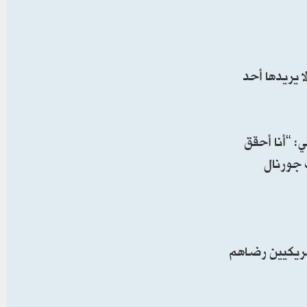
 يريدها أحد
: “أنا أحقق
 جورنال
تها خلال ولايته الثانية، إذ أبدى 37% فقط من الأمريكيين رضاهم