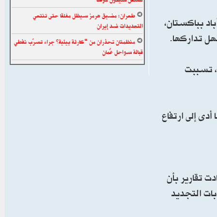
طهران: مضيق هرمز سيظل مغلقا حتى تنتهي
اد بباكستان،
التهديدات ضد إيران
سهل تداركها.
منظمتان تحذران من “كارثة بيئية” جراء تسرّب نفطي
قبالة سواحل عُمان
ل، تسببت
أدى إلى ارتفاع
ت تقارير بأن
بات التجديد