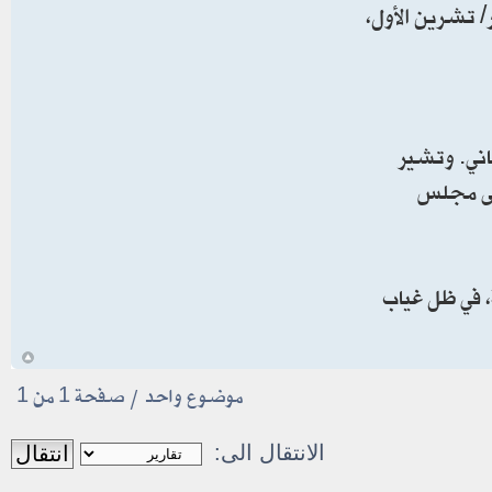
الطويل من منع إيران من امتلاك سلاح نووي، إضافة إلى تداعيات أحداث 7 أكتوبر/ تشرين الأول،
اني. وتشير
على مجلس
 في ظل غياب
أ
موضوع واحد • صفحة
1
من
1
الانتقال الى: