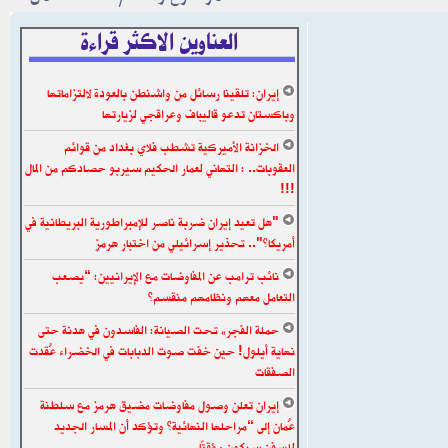
العناوين الاكثر قراءة
إيران: تلقينا رسائل من واشنطن بالعودة لالتزاماتها
وباكستان تدعو قاليباف وعراقجي لزيارتها
الخزانة الأميركية تشطب فلاي بغداد من قوائم
العقوبات.. : التهاني لعمار الحكيم سيربو حصادكم من المال
!!!
"هل تعيد إيران ضربة ناصر للإمبراطورية البريطانية في
أمريكا؟".. تحذير إسرائيلي من اختبار هرمز
نائب ترامب عن المفاوضات مع الإيرانيين: “يصعب
التعامل معهم ونظامهم منقسم”
حملة الفجر» تحت الصيانة: الفاسدون في هدنة حتى
نهاية أيلول! حين خفت صوت الدبابات في الخضراء عُقدت
الصفقات
إيران تعلن وصول مفاوضات مضيق هرمز مع سلطنة
عُمان إلى “مراحلها النهائية” وتؤكد أن المسار الجديد
للسفن سيكون مؤقتًا