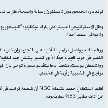
لونغاباو: الجمهوريون لا يملكون رسالة واضحة، كل ما لديه
وقال الاستراتيجي الديمقراطي مارك لونغاباو: “الجمهوريو
ولا يوافق عليها أحد”.
ورغم ذلك، يواصل ترامب التأكيد على النجاح، وإن كان ذل
النصر في حرب كبيرة جدًا، الأمور تسير بشكل جيد للغاية
وواشنطن بوست، متهمًا إياها بتقديم صورة توحي بأن الو
تراجع في الشعبية وأزمة في الخطاب
عن أدائه مقابل 63% يعارضونه.