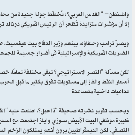
واشنطن- “القدس العربي”: تُخطَّط جولة جديدة من محادث
إلا أن مؤشرات متزايدة تُظهر أن الرئيس الأمريكي دونالد ت
ويصرّ ترامب وحلفاؤه، بينهم وزير الدفاع بيت هيغسيث، على 
الضربات الأمريكية والإسرائيلية في أضرار جسيمة للجمهوري
لكن مسألة “النصر الاستراتيجي” تبقى مختلفة تمامًا، خصو
أسعار النفط والغاز إلى مستويات تفوق بكثير ما قبل الحرب
تداعيات داخلية متصاعدة
وبحسب تقرير نشرته صحيفة “ذا هيل”، اطلعت عليه “القدس 
كبيرة موظفي البيت الأبيض سوزي وايلز اجتمعت مع استرا
النصفي. لكن الديمقراطيين يرون أنهم يمتلكون الزخم ال