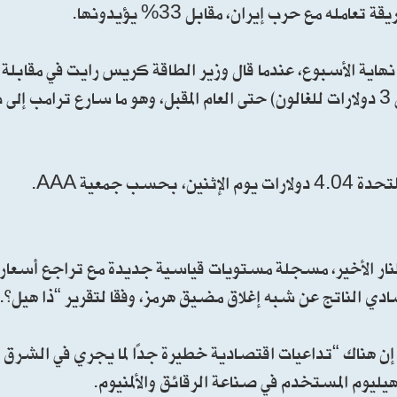
أسعار الوقود قد لا تعود إلى مستويات ما قبل الحرب (حوالي 3 دولارات للغالون) حتى العام المقبل، وهو ما سارع ت
جمعية AAA.
النار الأخير، مسجلة مستويات قياسية جديدة مع تراجع أسعار
دي الناتج عن شبه إغلاق مضيق هرمز، وفقا لتقرير “ذا هيل”.
 إن هناك “تداعيات اقتصادية خطيرة جدًا لما يجري في الشرق 
هيليوم المستخدم في صناعة الرقائق والألمنيوم.