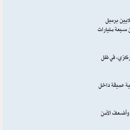
راب الملاحة في مضيق هرمز تسبب بانخفاض حاد في الصادرات النفطية، بعدما تراجعت من نحو 3.3 ملايين برميل
ن سبعة مليارات
مركزي، في ظل
ية عميقة داخل
 وأضعف الأمن