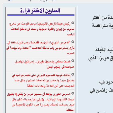
العناوين الاكثر قراءة
دة من أكثر
رئيس هيئة الأركان الأمريكية: يجب البحث عن مخرج
ية متراكمة
للحرب مع إيران والقوة الجوية وحدها لن تحقق أهداف
ترامب
“الحرس الثوري”: الولايات المتحدة وإسرائيل دخلتا في
مأزق إستراتيجي ولم تحققا أهدافهما “المعلنة والخبيثة” في
 المقبلة
الحرب
 هرمز، الذي
قصف مدفعي وتحليق طيران.. إسرائيل تواصل
عدوانها في جنوب لبنان
إدانات عربية للهجوم الإيراني على ناقلة إماراتية في
، في وقت تستحوذ فيه
مضيق هرمز وتحذير من تداعيات استمرار مثل هذه
الهجمات على أمن الملاحة وإمدادات الطاقة
ضعف واضح في
الحرس الثوري يؤكد أن مضيق هرمز لن يُفتح إلا بقبول
أمريكا الشروط الإيرانية.. ولايتي: هزيمة واشنطن وتل
أبيب رسخت الاعتقاد بضرورة طرد القوى الأجنبية من
المنطقة