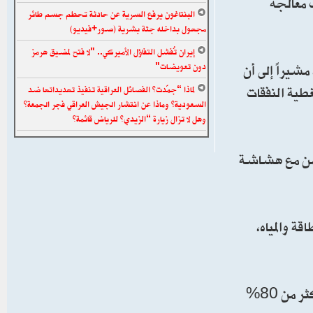
 معالجة
البنتاغون يرفع السرية عن حادثة تحطم جسم طائر
مجهول بداخله جثة بشرية (صور+فيديو)
إيران تُفشل التفاؤل الأميركي.. "لا فتح لمضيق هرمز
يراً إلى أن
دون تعويضات"
طية النفقات
لماذا “جمّدت” الفصائل العراقية تنفيذ تهديداتها ضد
السعودية؟ وماذا عن انتشار الجيش العراقي فجر الجمعة؟
وهل لا تزال زيارة “الزيدي” للرياض قائمة؟
امن مع هشاشة
ة والمياه،
من جهته، أوضح الخبير الاقتصادي زياد الهاشمي أن الأزمة الحالية كشفت حجم الاعتماد الخطير على النفط، مبيناً أن أكثر من 80%