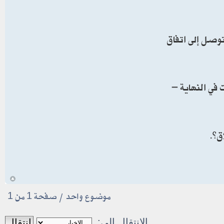
توصل إلى اتفاق
 في النهاية –
أ
موضوع واحد • صفحة
1
من
1
الانتقال الى: