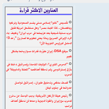
العناوين الاكثر قراءة
تأسيس “ناتو” إسلامي سني يضم السعودية وتركيا
وباكستان.. لماذا غابت مصر؟ وهل ستشعل امريكا فتيل
حرب سنية شيعية بعد هزيمتها في حرب ايران؟ وكيف جاء
الرد الإيراني السريع وماذا يعني تطويرها لصاروخ “رعد 3”
الحامل للرؤوس النووية الآن؟
موقع DSA: إيران طوّرت قدرات صواريخها بشكل
كبير
“الحرس الثوري”: الولايات المتحدة وإسرائيل دخلتا في
مأزق إستراتيجي ولم تحققا أهدافهما “المعلنة والخبيثة” في
الحرب
قصف مدفعي وتحليق طيران.. إسرائيل تواصل
عدوانها في جنوب لبنان
رئيس هيئة الأركان الأمريكية: يجب البحث عن مخرج
للحرب مع إيران والقوة الجوية وحدها لن تحقق أهداف
ترامب