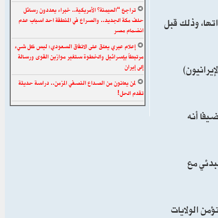
تراجع “الهيمنة” الأمريكية.. خبراء يعددون رسائل
اتها، وذلك قبل
حلف مكة الجديد.. والصراع في المنطقة احد اسباب عدم
انضمام مصر
إعلام عبري يعلق على الاتفاق السعودي: ليس كل شيء
مرتبطاً بإسرائيل والخطوة ستغير موازين القوى ورسالة
يرانيون)
إلى إيران
لمن يعانون من الصداع النصفي المزمن.. دراسة حديثة
تقدم الحل!
يفا أنه
بدئي مع
من الولايات