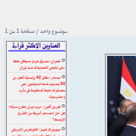
موضوع واحد • صفحة
1
من
1
العناوين الاكثر قراءة
طهران: مضيق هرمز سيظل مغلقا
حتى تنتهي التهديدات ضد إيران
مصادر: مقتل 42 وإصابة أكثر من
50 بهجوم شنه الحوثيون على
معسكرات تابعة للحكومة في مأرب
وحضرموت
فورين أفيرز: حرب إيران تطرح سؤالا:
هل حان انسحاب أمريكا من الشرق
الأوسط؟
نيويورك تايمز: الكونغرس الأمريكي
يدرس شراكة دفاعية غير مسبوقة مع