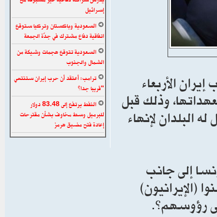
إسرائيل
السعودية وباكستان وتركيا ستوقع
اتفاقية دفاع مشترك في جدّة الجمعة
السعودية تتوقع هجمات وشيكة من
الشمال والجنوب
إيران الأربعاء
ترامب: أعتقد أن حرب إيران ستنتهي
“قريبا جدا”
عهداتها، وذلك قبل
النفط يرتفع إلى 83.48 دولار
ه البلدان لإنهاء
للبرميل وسط مخاوف بشأن مقترحات
إعادة فتح مضيق هرمز
نسا إلى جانب
 (الإيرانيون)
لى رؤوسهم”.