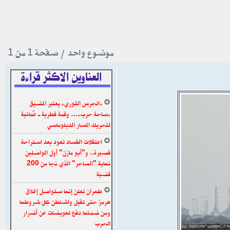
موضوع واحد • صفحة
1
من
1
العناوين الاكثر قراءة
«الحرس الثوري» يعتبر المضيق
«ساحة حرب»… وقمة قطرية ـ عُمانية
لتحريك المسار الدبلوماسي
اعتقالات الفساد تعود بعد استراحة
قصيرة.. و"أبو مازن" أول الواصلين
نهاية "الساحر" الذي نجا من 200
قضية
طهران تعلن إنها ستواصل إغلاق
هرمز حتى تقبل واشنطن كل شروطها
ومن ضمنها دفع تعويضات عن أضرار
الحرب