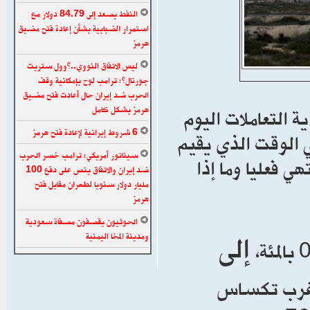
النفط يصعد إلى 84.79 دولار مع
استمرار الضبابية بشأن إعادة فتح مضيق
هرمز
ليس الاتفاق النووي..”وول ستريت
جورنال”: ترامب لوح بإمكانية وقف
الحرب ضد إيران حال أعادت فتح مضيق
التعاملات اليوم
هرمز بشكل كامل
6 شروط إيرانية لإعادة فتح هرمز
 الوقت الذي يقيم
سيناتور أمريكي: ترامب خسر الحرب
ي فعليا وما إذا
ضد إيران والاتفاق ينص على دفع 100
مليار دولار سنويا لطهران مقابل فتح
هرمز
الحوثيون يقصفون مصفاة سعودية
إلى
ومدينة المخا اليمنية
 غرب تكساس