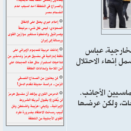
والصراع في المنطقة احد اسباب عدم
انضمام مصر
إعلام عبري يعلق على الاتفاق
السعودي: ليس كل شيء مرتبطاً
بإسرائيل والخطوة ستغير موازين القوى
ورسالة إلى إيران
لخارجية، عباس
إدانات عربية للهجوم الإيراني على
ناقلة إماراتية في مضيق هرمز وتحذير من
مل إنهاء الاحتلال
تداعيات استمرار مثل هذه الهجمات على
أمن الملاحة وإمدادات الطاقة
لمن يعانون من الصداع النصفي
المزمن.. دراسة حديثة تقدم الحل!
اسيين الأجانب.
الحرس الثوري يؤكد أن مضيق هرمز
حات، ولكن عرضها
لن يُفتح إلا بقبول أمريكا الشروط
الإيرانية.. ولايتي: هزيمة واشنطن وتل
أبيب رسخت الاعتقاد بضرورة طرد
القوى الأجنبية من المنطقة