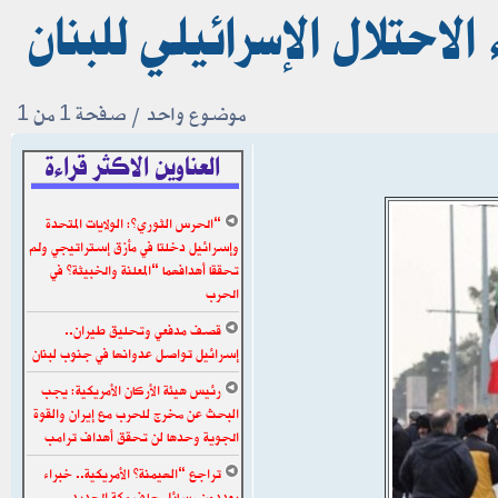
لاحتلال الإسرائيلي للبنان
موضوع واحد • صفحة
1
من
1
العناوين الاكثر قراءة
“الحرس الثوري”: الولايات المتحدة
وإسرائيل دخلتا في مأزق إستراتيجي ولم
تحققا أهدافهما “المعلنة والخبيثة” في
الحرب
قصف مدفعي وتحليق طيران..
إسرائيل تواصل عدوانها في جنوب لبنان
رئيس هيئة الأركان الأمريكية: يجب
البحث عن مخرج للحرب مع إيران والقوة
الجوية وحدها لن تحقق أهداف ترامب
تراجع “الهيمنة” الأمريكية.. خبراء
يعددون رسائل حلف مكة الجديد..