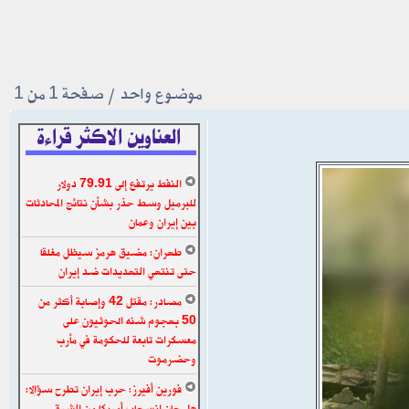
موضوع واحد • صفحة
1
من
1
العناوين الاكثر قراءة
النفط يرتفع إلى 79.91 دولار
للبرميل وسط حذر بشأن نتائج المحادثات
بين إيران وعمان
طهران: مضيق هرمز سيظل مغلقا
حتى تنتهي التهديدات ضد إيران
مصادر: مقتل 42 وإصابة أكثر من
50 بهجوم شنه الحوثيون على
معسكرات تابعة للحكومة في مأرب
وحضرموت
فورين أفيرز: حرب إيران تطرح سؤالا:
هل حان انسحاب أمريكا من الشرق