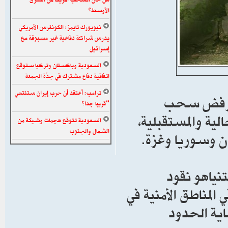
الأوسط؟
نيويورك تايمز: الكونغرس الأمريكي
يدرس شراكة دفاعية غير مسبوقة مع
إسرائيل
السعودية وباكستان وتركيا ستوقع
اتفاقية دفاع مشترك في جدّة الجمعة
ترامب: أعتقد أن حرب إيران ستنتهي
عن رفض سحب
“قريبا جدا”
ية والمستقبلية،
السعودية تتوقع هجمات وشيكة من
الشمال والجنوب
ان وسوريا وغزة.
تنياهو نقود
لمناطق الأمنية في
اية الحدود