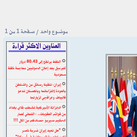
موضوع واحد • صفحة
1
من
1
العناوين الاكثر قراءة
النفط يرتفع إلى 80.43 دولار
للبرميل بعد إعلان الحوثيين مهاجمة ناقلة
سعودية
إيران: تلقينا رسائل من واشنطن
بالعودة لالتزاماتها وباكستان تدعو
قاليباف وعراقجي لزيارتها
الخزانة الأميركية تشطب فلاي بغداد
من قوائم العقوبات.. : التهاني لعمار
الحكيم سيربو حصادكم من المال !!!
"هل تعيد إيران ضربة ناصر
للإمبراطورية البريطانية في أمريكا؟"..