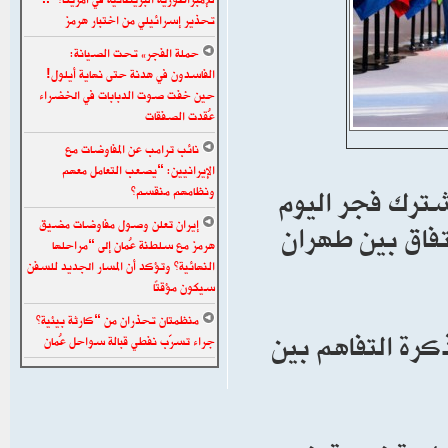
تحذير إسرائيلي من اختبار هرمز
حملة الفجر» تحت الصيانة:
الفاسدون في هدنة حتى نهاية أيلول!
حين خفت صوت الدبابات في الخضراء
عُقدت الصفقات
نائب ترامب عن المفاوضات مع
الإيرانيين: “يصعب التعامل معهم
مشترك فجر اليوم
ونظامهم منقسم”
اتفاق بين طهران
إيران تعلن وصول مفاوضات مضيق
هرمز مع سلطنة عُمان إلى “مراحلها
النهائية” وتؤكد أن المسار الجديد للسفن
سيكون مؤقتًا
منظمتان تحذران من “كارثة بيئية”
ذكرة التفاهم بين
جراء تسرّب نفطي قبالة سواحل عُمان