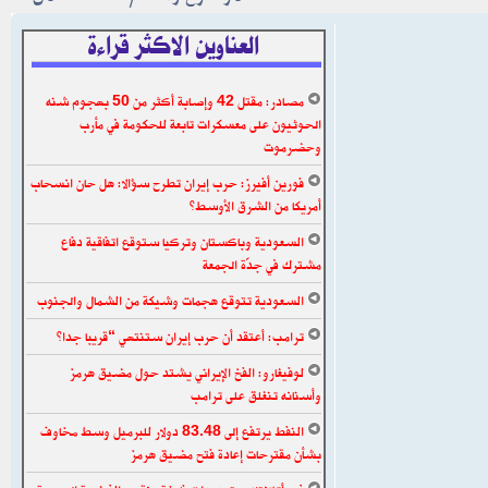
العناوين الاكثر قراءة
مصادر: مقتل 42 وإصابة أكثر من 50 بهجوم شنه
الحوثيون على معسكرات تابعة للحكومة في مأرب
وحضرموت
فورين أفيرز: حرب إيران تطرح سؤالا: هل حان انسحاب
أمريكا من الشرق الأوسط؟
السعودية وباكستان وتركيا ستوقع اتفاقية دفاع
مشترك في جدّة الجمعة
السعودية تتوقع هجمات وشيكة من الشمال والجنوب
ترامب: أعتقد أن حرب إيران ستنتهي “قريبا جدا”
لوفيغارو: الفخ الإيراني يشتد حول مضيق هرمز
وأسنانه تنغلق على ترامب
النفط يرتفع إلى 83.48 دولار للبرميل وسط مخاوف
بشأن مقترحات إعادة فتح مضيق هرمز