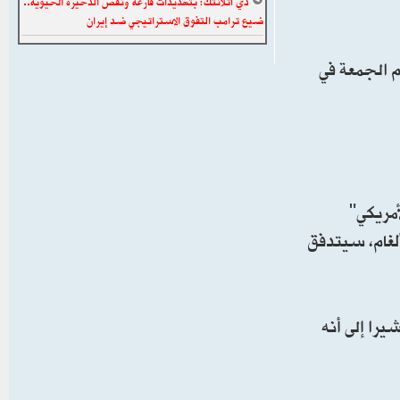
ذي أتلانتك: بتهديدات فارغة ونقص الذخيرة الحيوية..
ضيع ترامب التفوق الاستراتيجي ضد إيران
 الجمعة في
أمريكي"
ألغام، سيتدفق
يرا إلى أنه