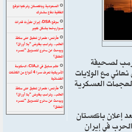
السعودية وباكستان وتركيا توقع
اتفاقية دفاع مشترك
موقع DSA: إيران طوّرت قدرات
صواريخها بشكل كبير
هآرتس: طهران تطبق على منافذ
العالم.. وترامب يفاوض “بلا أوراق”
ويبحث عن مخرج لتسويق “نصره
المطلق”
 ترمب لصحيفة
عالم سابق في الـCIA: الحكومة
 نهائي مع الولايات
الأمريكية تعرف سرا 4 أنواع من الكائنات
الفضائية
الهجمات العسكرية
هآرتس: طهران تطبق على منافذ
العالم.. وترامب يفاوض “بلا أوراق”
ويبحث عن مخرج لتسويق “نصره
المطلق”
ي المئة الإثنين بعد إعلان باكستان
الحرب في إيران