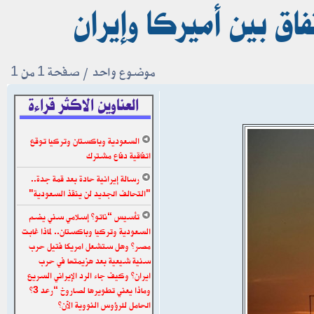
موضوع واحد • صفحة
1
من
1
العناوين الاكثر قراءة
السعودية وباكستان وتركيا توقع
اتفاقية دفاع مشترك
رسالة إيرانية حادة بعد قمة جدة..
"التحالف الجديد لن ينقذ السعودية"
تأسيس “ناتو” إسلامي سني يضم
السعودية وتركيا وباكستان.. لماذا غابت
مصر؟ وهل ستشعل امريكا فتيل حرب
سنية شيعية بعد هزيمتها في حرب
ايران؟ وكيف جاء الرد الإيراني السريع
وماذا يعني تطويرها لصاروخ “رعد 3”
الحامل للرؤوس النووية الآن؟