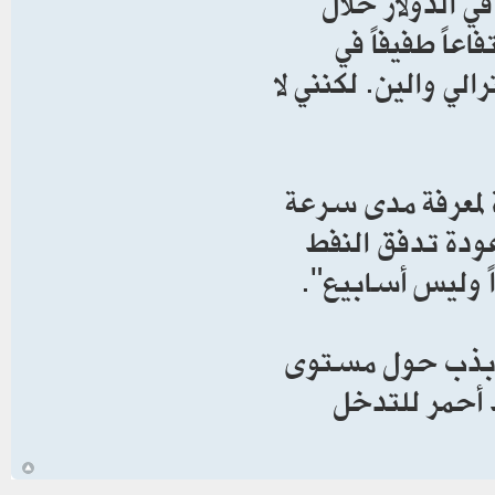
ي الدولار خلال
عاً طفيفاً في
الي والين. لكنني لا
لمعرفة مدى سرعة
عودة تدفق النفط
ً وليس أسابيع".
استمر في ​التذبذب حول مستوى
ط أحمر للتدخل
أ