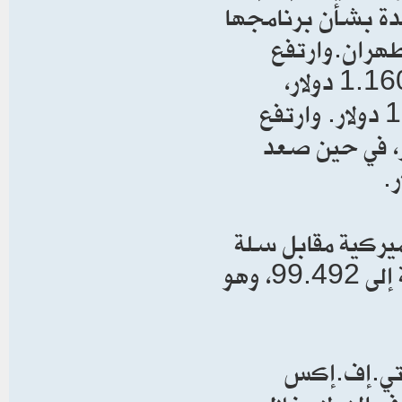
حدة بشأن برنامجها
هران.وارتفع
اليورو 0.35 في المئة ⁠في التعاملات الآسيوية إلى 1.1607 دولار،
وصعد ‌الجنيه الإسترليني 0.3 في المئة ‌إلى 1.3448 دولار. وارتفع
ي ​0.50 في المئة إلى ‌0.7075 دولار، في حين صعد
ميركية مقابل سلة
من العملات بما في ذلك الين واليورو، 0.31 في المئة إلى 99.492، وهو
ه.تي.إف.إكس