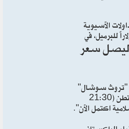
لات الآسيوية
بة 4.39 في المئة ليصل إلى 81.15 دولاراً للبرميل، في
يصل سعر
ه "تروث سوشال"
عند الساعة 5:30 مساء بالتوقيت المحلي في واشنطن (21:30
امية اكتمل الآن".
اء الباكستاني