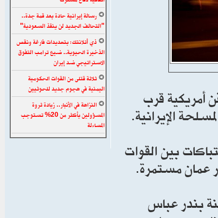
رسالة إيرانية حادة بعد قمة جدة..
"التحالف الجديد لن ينقذ السعودية"
ذي أتلانتك: بتهديدات فارغة ونقص
الذخيرة الحيوية.. ضيع ترامب التفوق
الاستراتيجي ضد إيران
ثلاثة قتلى من القوات الحكومية
اليمنية في هجوم جديد للحوثيين
 أمريكية قرب
النزاهة في الأنبار.. زيادة ثروة
سلحة الإيرانية.
المسؤولين بأكثر من 20% تستوجب
المساءلة
باكات بين القوات
حر عمان مستمرة.
نة بندر عباس