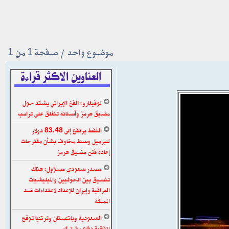
موضوع واحد • صفحة
1
من
1
العناوين الاكثر قراءة
لوفيغارو: الفخ الإيراني يشتد حول
مضيق هرمز وأسنانه تنغلق على ترامب
النفط يرتفع إلى 83.48 دولار
للبرميل وسط مخاوف بشأن مقترحات
إعادة فتح مضيق هرمز
مصدر سعودي مسؤول: هناك
تنسيق بين الحوثيين والميليشيات
العراقية وإيران للإعداد لاعتداءات ضد
المملكة
السعودية وباكستان وتركيا توقع
اتفاقية دفاع مشترك