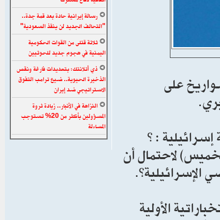
رسالة إيرانية حادة بعد قمة جدة..
"التحالف الجديد لن ينقذ السعودية"
ثلاثة قتلى من القوات الحكومية
اليمنية في هجوم جديد للحوثيين
ذي أتلانتك: بتهديدات فارغة ونقص
واريخ على
الذخيرة الحيوية.. ضيع ترامب التفوق
الاستراتيجي ضد إيران
بري.
النزاهة في الأنبار.. زيادة ثروة
المسؤولين بأكثر من 20% تستوجب
المساءلة
إسرائيلية : ”
لخميس) لاحتمال أن
ي الإسرائيلية”.
اراتية الأولية