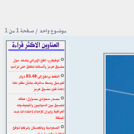
موضوع واحد • صفحة
1
من
1
العناوين الاكثر قراءة
لوفيغارو: الفخ الإيراني يشتد حول
مضيق هرمز وأسنانه تنغلق على ترامب
النفط يرتفع إلى 83.48 دولار
للبرميل وسط مخاوف بشأن مقترحات
إعادة فتح مضيق هرمز
مصدر سعودي مسؤول: هناك
تنسيق بين الحوثيين والميليشيات
العراقية وإيران للإعداد لاعتداءات ضد
المملكة
السعودية وباكستان وتركيا توقع
اتفاقية دفاع مشترك