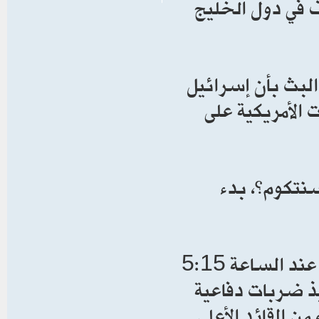
ف في دول الخليج
لبث بأن إسرائيل
 الأمريكية على
“سنتكوم”، بدء
وقالت “سنتكوم” في بيان، إن قواتها “بدأت، اليوم عند الساعة 5:15
لشرقي (21.15 تغ)، تنفيذ ضربات دفاعية
ن القائد الأعلى