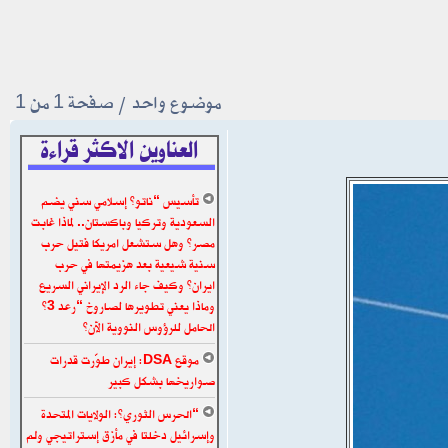
موضوع واحد • صفحة
1
من
1
العناوين الاكثر قراءة
تأسيس “ناتو” إسلامي سني يضم
السعودية وتركيا وباكستان.. لماذا غابت
مصر؟ وهل ستشعل امريكا فتيل حرب
سنية شيعية بعد هزيمتها في حرب
ايران؟ وكيف جاء الرد الإيراني السريع
وماذا يعني تطويرها لصاروخ “رعد 3”
الحامل للرؤوس النووية الآن؟
موقع DSA: إيران طوّرت قدرات
صواريخها بشكل كبير
“الحرس الثوري”: الولايات المتحدة
وإسرائيل دخلتا في مأزق إستراتيجي ولم