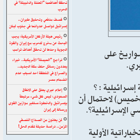
تحققا أهدافهما “المعلنة والخبيثة” في
الحرب
قصف مدفعي وتحليق طيران..
إسرائيل تواصل عدوانها في جنوب لبنان
رئيس هيئة الأركان الأمريكية: يجب
البحث عن مخرج للحرب مع إيران والقوة
واريخ على
الجوية وحدها لن تحقق أهداف ترامب
تراجع “الهيمنة” الأمريكية.. خبراء
بري.
يعددون رسائل حلف مكة الجديد..
والصراع في المنطقة احد اسباب عدم
انضمام مصر
إسرائيلية : ”
إعلام عبري يعلق على الاتفاق
لخميس) لاحتمال أن
السعودي: ليس كل شيء مرتبطاً
بإسرائيل والخطوة ستغير موازين القوى
ي الإسرائيلية”.
ورسالة إلى إيران
لمن يعانون من الصداع النصفي
المزمن.. دراسة حديثة تقدم الحل!
اراتية الأولية