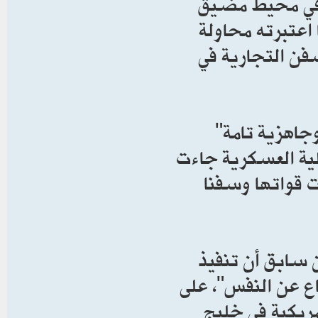
ر في محيط مضيق
 اعتبرته محاولة
فن التجارية في
جاهزية تامة"
لية العسكرية جاءت
 قواتها وسفنا
ن سابق أن تنفيذ
اع عن النفس"، على
مريكية في خليج