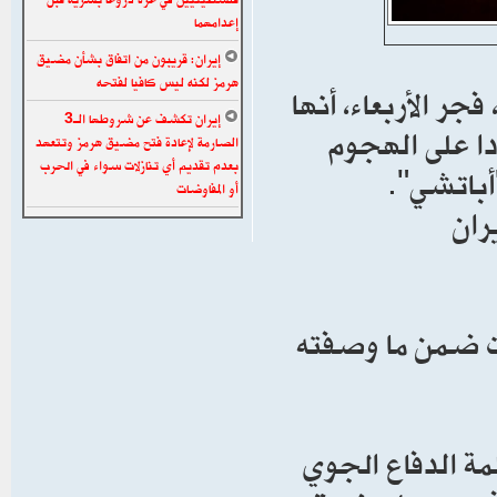
إعدامهما
إيران: قريبون من اتفاق بشأن مضيق
هرمز لكنه ليس كافيا لفتحه
ت القيادة المركزية الأمريكية (CENTCOM)، فجر الأربعاء، أنها
إيران تكشف عن شروطها الـ3
ا على الهجوم
الصارمة لإعادة فتح مضيق هرمز وتتعهد
بعدم تقديم أي تنازلات سواء في الحرب
أباتشي".
أو المفاوضات
ران
اءت ضمن ما وصفته
مة الدفاع الجوي