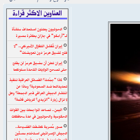
العناوين الاكثر قراءة
الحوثيون يعلنون استهداف منشأة
لـ"أرامكو" في جازان بطائرة مسيرة
إيران تُفشل التفاؤل الأميركي.. "لا
فتح لمضيق هرمز دون تعويضات"
إيران تعلن أن مضيق هرمز لن يفتح
حتى تصحح الولايات المتحدة سلوكها
لماذا “جمّدت” الفصائل العراقية تنفيذ
تهديداتها ضد السعودية؟ وماذا عن
انتشار الجيش العراقي فجر الجمعة؟ وهل
لا تزال زيارة “الزيدي” للرياض قائمة؟
اليمن.. تصاعد المواجهات بين القوات
الحكومية والحوثيين في عدة محافظات
صور مُسربة كشفت الفضيحة..
الجيش الإسرائيلي استخدم مسنَّين
فلسطينيين في غزة دروعًا بشرية قبل