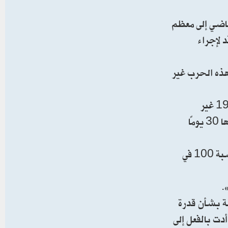
ماضي إلى معظم
 لإجراء
هذه الحرب غير
لكن من المتوقع أن يعارض ترامب أي محاولة لإقرار القرار نهائياً. وتؤكد إدارته أن قانون صلاحيات الحرب الصادر عام 1973 غير
دستوري. ويمنح هذا القانون الرئيس مهلة 60 يومًا لشنّ عمليات عسكرية من دون موافقة الكونغرس، مع إمكانية تمديدها 30 يومًا
وجدد وزير الخارجية الأمريكي ماركو روبيو هذا الموقف الشهر الماضي، قائلًا إن «قانون صلاحيات الحرب غير دستوري بنسبة 100 في
.
ة بشأن قدرة
دت بالفعل إلى