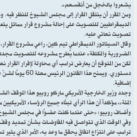
يشعروا بالخجل من أنفسهم».
ومن المقرر أن ينتقل القرار إلى مجلس الشيوخ للنظر فيه.
الديمقراطيين للتصويت على إحالة مشروع قرار مماثل يتعل
تصويت نهائي عليه.
وقال السيناتور الديمقراطي تيم كين، راعي مشروع القرار
الضرورية والمكلفة» عندما يُطرح مشروعه للتصويت مجددًا
إضافية.
المئة»، مؤكداً أن هذا الرأي تبنّاه جميع الرؤساء الأمريكيين م
وأضاف روبيو: «حتى عندما كنت عضوًا في مجلس الشيوخ، 
وفي الوقت الذي تتواصل فيه المفاوضات بشأن تمديد وقف إط
ترامب على انتزاع اتفاق يحقق ما وعد به، الأمر الذي يثير ت