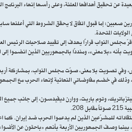
بعيدة عن تحقيق أهدافها المعلنة، وعلى رأسها إنهاء البرنامج الن
 صعبين: إما قبول اتفاق لا يحقق الشروط التي أعلنها سابقًا،
ولايات المتحدة.
قرّ مجلس النواب قرارًا يهدف إلى تقييد صلاحيات الرئيس ا
ت بأنه «بلا معنى»، ومنددًا بالجمهوريين الذين انضموا إلى 
 وفي تصويت بلا معنى، صوّت مجلس النواب، بمشاركة أرب
 وذلك في خضم مفاوضاتي النهائية لإنهاء الحرب مع الجمهوري
تزباتريك، وتوم باريت، ووارن ديفيدسون، إلى جانب جميع ال
قاداته للمشرّعين الذين لم يدعموا الحرب ضد إيران. كما اع
، بينما وصف الجمهوريين الأربعة بأنهم «باحثون عن الأضوا