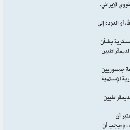
ووي الإيراني،
 أو العودة إلى
لعسكرية بشأن
الديمقراطيين
عة جمهوريين
ة الإسلامية
ديمقراطيين
تبر أن
ء» و«يجب أن