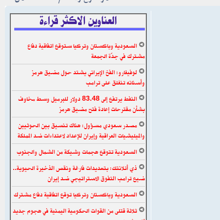
العناوين الاكثر قراءة
السعودية وباكستان وتركيا ستوقع اتفاقية دفاع
مشترك في جدّة الجمعة
لوفيغارو: الفخ الإيراني يشتد حول مضيق هرمز
وأسنانه تنغلق على ترامب
النفط يرتفع إلى 83.48 دولار للبرميل وسط مخاوف
بشأن مقترحات إعادة فتح مضيق هرمز
مصدر سعودي مسؤول: هناك تنسيق بين الحوثيين
والميليشيات العراقية وإيران للإعداد لاعتداءات ضد المملكة
السعودية تتوقع هجمات وشيكة من الشمال والجنوب
ذي أتلانتك: بتهديدات فارغة ونقص الذخيرة الحيوية..
ضيع ترامب التفوق الاستراتيجي ضد إيران
السعودية وباكستان وتركيا توقع اتفاقية دفاع مشترك
ثلاثة قتلى من القوات الحكومية اليمنية في هجوم جديد