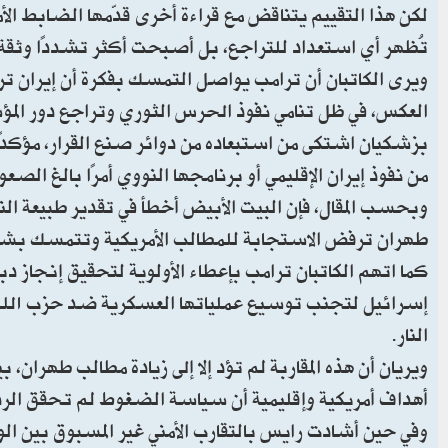
لكن هذا التقييم يتناقض مع قراءة أخرى قدّمها الضابط الأم
تُظهر أي استعداد للتراجع، بل أصبحت أكثر تشددًا وثق
ويرى الكاتبان أن ترامب يواصل التمسك بفكرة أن إيران تريد
العكس، في ظل تنامي نفوذ الحرس الثوري وتراجع دور المؤسس
بزشكيان اشتكى من استبعاده من دوائر صنع القرار، مؤكدًا
من نفوذ إيران الإقليمي أو برنامجها النووي أمرًا بالغ الصعو
وبحسب المقال، فإن البيت الأبيض أخطأ في تقدير طبيعة الن
طهران ترفض الاستجابة للمطالب الأمريكية وتتمسك بش
كما اتهم الكاتبان ترامب بإعطاء الأولوية لتحقيق إنجاز
إسرائيل لتجنب توسيع عملياتها العسكرية ضد حزب الله، 
النار.
ويريان أن هذه المقاربة لم تؤد إلا إلى زيادة مطالب طهران، 
أهداف أمريكية وإقليمية أن سياسة الضغوط لم تحقق الرد
وفي حين أشادت رايس بالتقارب الأمني غير المسبوق بين الو