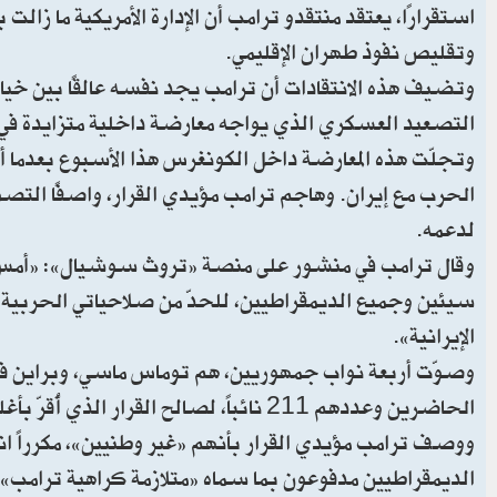
استقرارًا، يعتقد منتقدو ترامب أن الإدارة الأمريكية ما زالت 
وتقليص نفوذ طهران الإقليمي.
وتضيف هذه الانتقادات أن ترامب يجد نفسه عالقًا بين خيارين
التصعيد العسكري الذي يواجه معارضة داخلية متزايدة في ال
وتجلّت هذه المعارضة داخل الكونغرس هذا الأسبوع بعدما أ
الحرب مع إيران. وهاجم ترامب مؤيدي القرار، واصفًا التصوي
لدعمه.
وقال ترامب في منشور على منصة «تروث سوشيال»: «أمس،
سيئين وجميع الديمقراطيين، للحدّ من صلاحياتي الحربية،
الإيرانية».
وصوّت أربعة نواب جمهوريين، هم توماس ماسي، وبراين في
الحاضرين وعددهم 211 نائباً، لصالح القرار الذي أُقرّ بأغلبية 215 صوتاً مقابل 208.
ووصف ترامب مؤيدي القرار بأنهم «غير وطنيين»، مكرراً انت
الديمقراطيين مدفوعون بما سماه «متلازمة كراهية ترامب»