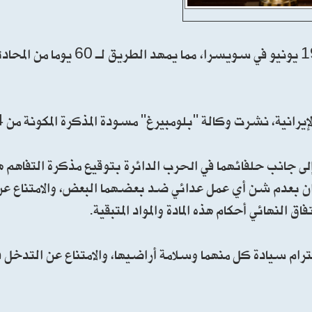
من المنتظر أن توقع أمريكا وإيران رسميا مذكرة تفاهم في 19 يونيو
نية، نشرت وكالة "بلومبيرغ" مسودة المذكرة المكونة من 14 نقطة.
ة إلى جانب حلفائهما في الحرب الدائرة بتوقيع مذكرة التفاهم هذ
دان بعدم شن أي عمل عدائي ضد بعضهما البعض، والامتناع عن
لنهائي أحكام هذه المادة والمواد المتبقية.
احترام سيادة كل منهما وسلامة أراضيها، والامتناع عن التدخل