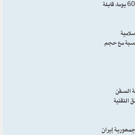
3 - تتعهد الجمهورية الإسلامية الإيرانية والولايات المتحدة بالتفاوض والتوصل إلى اتفاق نهائي في غضون فترة أقصاها 60 يوما، قابلة
سلامية
أن تكون حركة السفن متناسبة مع حجم
ة السفن
 العوائق التقنية
 جمهورية إيران