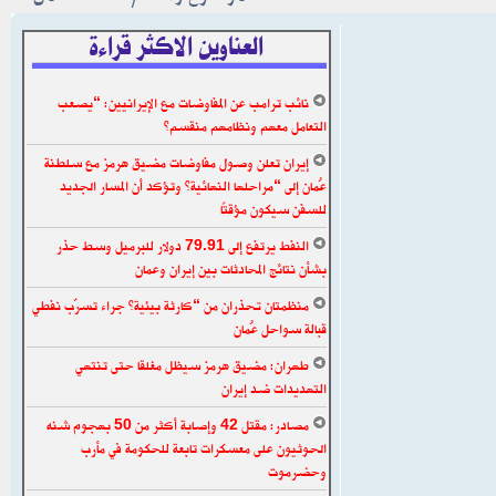
العناوين الاكثر قراءة
نائب ترامب عن المفاوضات مع الإيرانيين: “يصعب
التعامل معهم ونظامهم منقسم”
إيران تعلن وصول مفاوضات مضيق هرمز مع سلطنة
عُمان إلى “مراحلها النهائية” وتؤكد أن المسار الجديد
للسفن سيكون مؤقتًا
النفط يرتفع إلى 79.91 دولار للبرميل وسط حذر
بشأن نتائج المحادثات بين إيران وعمان
منظمتان تحذران من “كارثة بيئية” جراء تسرّب نفطي
قبالة سواحل عُمان
طهران: مضيق هرمز سيظل مغلقا حتى تنتهي
التهديدات ضد إيران
مصادر: مقتل 42 وإصابة أكثر من 50 بهجوم شنه
الحوثيون على معسكرات تابعة للحكومة في مأرب
وحضرموت