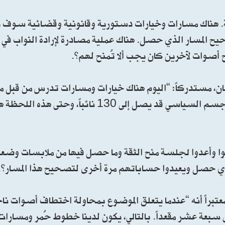
 هناك مسارات وخيارات دستورية وقانونية وقضائية سوف 
حيح المسار الذي حصل. هناك عملية مصادرة لإرادة النواب ف
أصوات لآخرين كان يجب ألا تُمنح لهم”.
ن، مستدركاً: “اليوم هناك خيارات ومسارات تدرس من قبل م
لجسم سياسي جديد قد يتشكل في المرحلة المقبلة. هذا الجسم السياسي قد يصل إلى 130 
اركوا وأعدوا لجلسة منح الثقة وما حصل فيها من ملابسات وضع
لذي حصل ويعيدوا حساباتهم مرة أخرى لتصحيح هذا المسار”.
تبراً أنه “عندما يتعلق الموضوع بمحاولة اختطاف أصوات ناخ
ى سبعة عشر مقعداً. بالتالي، يكون لدينا خطوط حُمر ومسارا