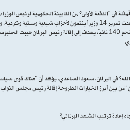
مثّلة في “الدفعة الأولى” من الكابينة الحكومية لرئيس الوزراء
من تجاوز “تهميشها” في جلسة الخميس الماضي التي شهدت تمرير 14 وزيراً ينتمون لأحزاب شيعية وس
جدّياً في إعادة ترتيب أوراقها لتشكيل تحالف نيابي يضم نحو 140 نائباً، يهدف إلى إقالة رئيس البرلمان 
ي.
لله” في البرلمان، سعود الساعدي، يؤكد أن “هناك قوى سياس
 أن “من بين أبرز الخيارات المطروحة إقالة رئيس مجلس النوا
عادة ترتيب المشهد البرلماني”