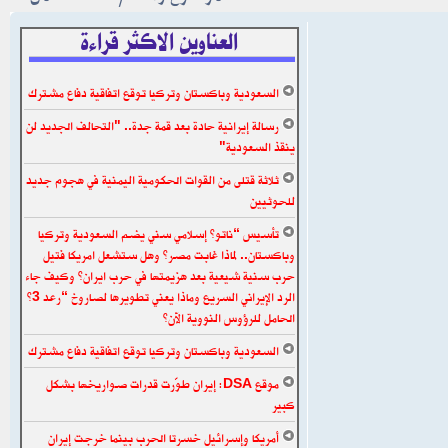
العناوين الاكثر قراءة
السعودية وباكستان وتركيا توقع اتفاقية دفاع مشترك
رسالة إيرانية حادة بعد قمة جدة.. "التحالف الجديد لن
ينقذ السعودية"
ثلاثة قتلى من القوات الحكومية اليمنية في هجوم جديد
للحوثيين
تأسيس “ناتو” إسلامي سني يضم السعودية وتركيا
وباكستان.. لماذا غابت مصر؟ وهل ستشعل امريكا فتيل
حرب سنية شيعية بعد هزيمتها في حرب ايران؟ وكيف جاء
الرد الإيراني السريع وماذا يعني تطويرها لصاروخ “رعد 3”
الحامل للرؤوس النووية الآن؟
السعودية وباكستان وتركيا توقع اتفاقية دفاع مشترك
موقع DSA: إيران طوّرت قدرات صواريخها بشكل
كبير
أمريكا وإسرائيل خسرتا الحرب بينما خرجت إيران