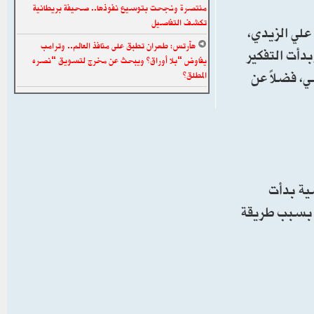
منتصرة ونجحت بتوسيع نفوذها.. صحيفة بريطانية
تكشف التفاصيل
 علي الزيدي،
هآرتس: طهران تطبق على منافذ العالم.. وترامب
نية وكردية، وبدأت التفكير
يفاوض “بلا أوراق” ويبحث عن مخرج لتسويق “نصره
هيبت الحلبوسي، فضلاً عن
المطلق”
ية بدأت
ب بسبب طريقة