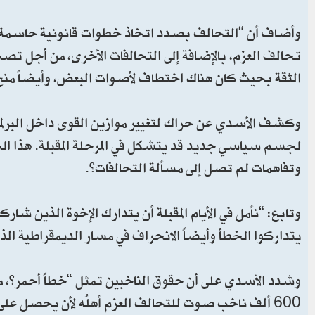
وأضاف أن “التحالف بصدد اتخاذ خطوات قانونية حاسمة.
تحالف العزم، بالإضافة إلى التحالفات الأخرى، من أجل تص
الثقة بحيث كان هناك اختطاف لأصوات البعض، وأيضاً منح 
وكشف الأسدي عن حراك لتغيير موازين القوى داخل البرلما
وتفاهمات لم تصل إلى مسألة التحالفات”.
وتابع: “نأمل في الأيام المقبلة أن يتدارك الإخوة الذين ش
يتداركوا الخطأ وأيضاً الانحراف في مسار الديمقراطية ا
وشدد الأسدي على أن حقوق الناخبين تمثل “خطاً أحمر”، مع
600 ألف ناخب صوت للتحالف العزم أهلُه لأن يحصل عل