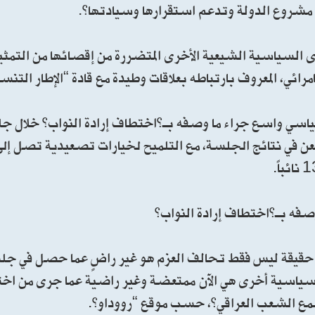
شروع الدولة وتدعم استقرارها وسيادتها”.
قوى السياسية الشيعية الأخرى المتضررة من إقصائها من التمث
رائي، المعروف بارتباطه بعلاقات وطيدة مع قادة “الإطار التنس
 واسع جراء ما وصفه بـ”اختطاف إرادة النواب” خلال جلس
ن في نتائج الجلسة، مع التلميح لخيارات تصعيدية تصل إلى 
ه بـ”اختطاف إرادة النواب”
حقيقة ليس فقط تحالف العزم هو غير راضٍ عما حصل في جلس
ات سياسية أخرى هي الآن ممتعضة وغير راضية عما جرى من اخ
مع الشعب العراقي”، حسب موقع “رووداو”.