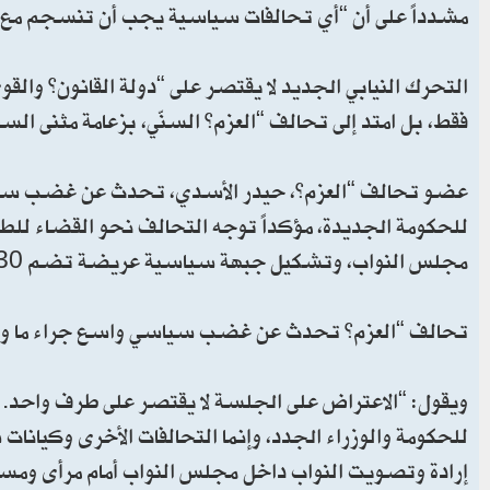
مشدداً على أن “أي تحالفات سياسية يجب أن تنسجم مع م
التحرك النيابي الجديد لا يقتصر على “دولة القانون” وال
فقط، بل امتد إلى تحالف “العزم” السنّي، بزعامة مثنى السام
عضو تحالف “العزم”، حيدر الأسدي، تحدث عن غضب سياسي
للحكومة الجديدة، مؤكداً توجه التحالف نحو القضاء للطع
مجلس النواب، وتشكيل جبهة سياسية عريضة تضم 130 نائباً.
تحالف “العزم” تحدث عن غضب سياسي واسع جراء ما وصف
ويقول: “الاعتراض على الجلسة لا يقتصر على طرف واحد. 
للحكومة والوزراء الجدد، وإنما التحالفات الأخرى وكيان
إرادة وتصويت النواب داخل مجلس النواب أمام مرأى ومس