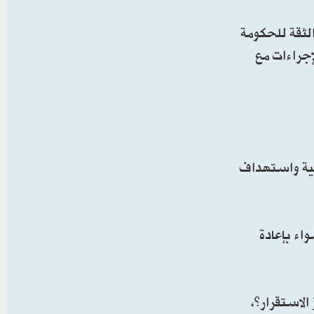
لثقة للحكومة
إجراءات مع
ابية واستهداف
واء بإعادة
لاستقرار”،