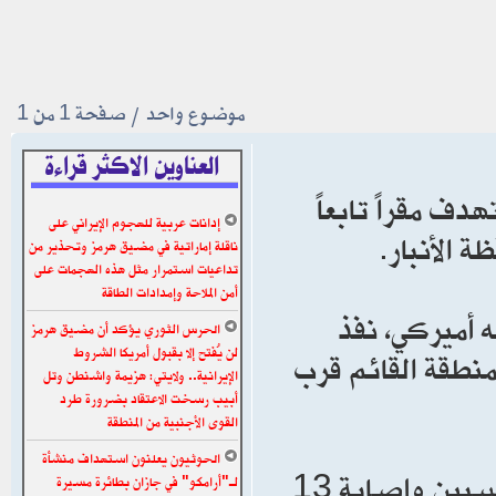
موضوع واحد • صفحة
1
من
1
العناوين الاكثر قراءة
دف مقراً تابعاً
إدانات عربية للهجوم الإيراني على
 الأنبار.
ناقلة إماراتية في مضيق هرمز وتحذير من
تداعيات استمرار مثل هذه الهجمات على
أمن الملاحة وإمدادات الطاقة
ه أميركي، نفذ
الحرس الثوري يؤكد أن مضيق هرمز
لن يُفتح إلا بقبول أمريكا الشروط
نطقة القائم قرب
الإيرانية.. ولايتي: هزيمة واشنطن وتل
أبيب رسخت الاعتقاد بضرورة طرد
القوى الأجنبية من المنطقة
الحوثيون يعلنون استهداف منشأة
وأضاف أن “المعلومات الأولية تشير إلى مقتل 7 منتسبين وإصابة 13
لـ"أرامكو" في جازان بطائرة مسيرة