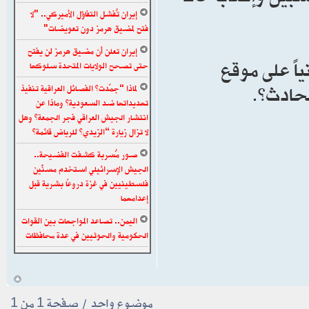
إيران تُفشل التفاؤل الأميركي.. "لا
فتح لمضيق هرمز دون تعويضات"
إيران تعلن أن مضيق هرمز لن يفتح
اً على موقع
حتى تصحح الولايات المتحدة سلوكها
لحادث”.
لماذا “جمّدت” الفصائل العراقية تنفيذ
تهديداتها ضد السعودية؟ وماذا عن
انتشار الجيش العراقي فجر الجمعة؟ وهل
لا تزال زيارة “الزيدي” للرياض قائمة؟
صور مُسربة كشفت الفضيحة..
الجيش الإسرائيلي استخدم مسنَّين
فلسطينيين في غزة دروعًا بشرية قبل
إعدامهما
اليمن.. تصاعد المواجهات بين القوات
الحكومية والحوثيين في عدة محافظات
أ
موضوع واحد • صفحة
1
من
1