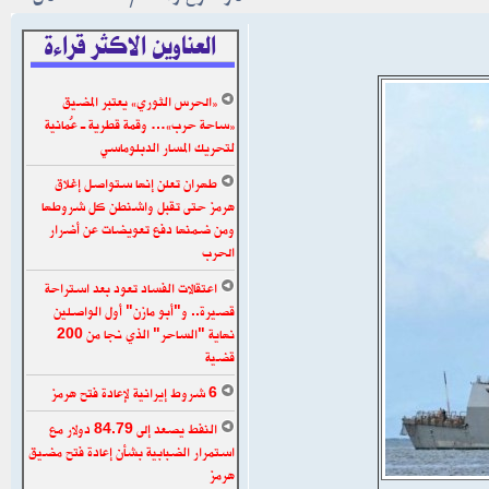
العناوين الاكثر قراءة
«الحرس الثوري» يعتبر المضيق
«ساحة حرب»… وقمة قطرية ـ عُمانية
لتحريك المسار الدبلوماسي
طهران تعلن إنها ستواصل إغلاق
هرمز حتى تقبل واشنطن كل شروطها
ومن ضمنها دفع تعويضات عن أضرار
الحرب
اعتقالات الفساد تعود بعد استراحة
قصيرة.. و"أبو مازن" أول الواصلين
نهاية "الساحر" الذي نجا من 200
قضية
6 شروط إيرانية لإعادة فتح هرمز
النفط يصعد إلى 84.79 دولار مع
استمرار الضبابية بشأن إعادة فتح مضيق
هرمز