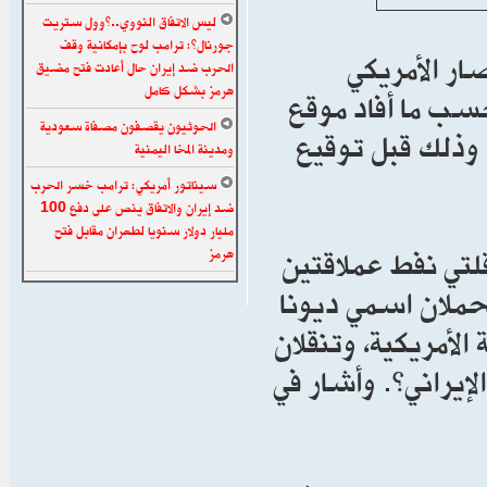
ليس الاتفاق النووي..”وول ستريت
جورنال”: ترامب لوح بإمكانية وقف
ار الأمريكي
الحرب ضد إيران حال أعادت فتح مضيق
هرمز بشكل كامل
حسب ما أفاد موقع
الحوثيون يقصفون مصفاة سعودية
ء وذلك قبل توقيع
ومدينة المخا اليمنية
سيناتور أمريكي: ترامب خسر الحرب
ضد إيران والاتفاق ينص على دفع 100
مليار دولار سنويا لطهران مقابل فتح
لتي نفط عملاقتين
هرمز
تحملان اسمي ديونا
 الأمريكية، وتنقلان
الخام الإيراني”. وأشار في