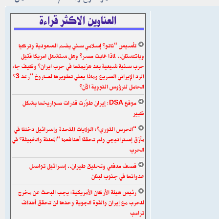
العناوين الاكثر قراءة
تأسيس “ناتو” إسلامي سني يضم السعودية وتركيا
وباكستان.. لماذا غابت مصر؟ وهل ستشعل امريكا فتيل
حرب سنية شيعية بعد هزيمتها في حرب ايران؟ وكيف جاء
الرد الإيراني السريع وماذا يعني تطويرها لصاروخ “رعد 3”
الحامل للرؤوس النووية الآن؟
موقع DSA: إيران طوّرت قدرات صواريخها بشكل
كبير
“الحرس الثوري”: الولايات المتحدة وإسرائيل دخلتا في
مأزق إستراتيجي ولم تحققا أهدافهما “المعلنة والخبيثة” في
الحرب
قصف مدفعي وتحليق طيران.. إسرائيل تواصل
عدوانها في جنوب لبنان
رئيس هيئة الأركان الأمريكية: يجب البحث عن مخرج
للحرب مع إيران والقوة الجوية وحدها لن تحقق أهداف
ترامب