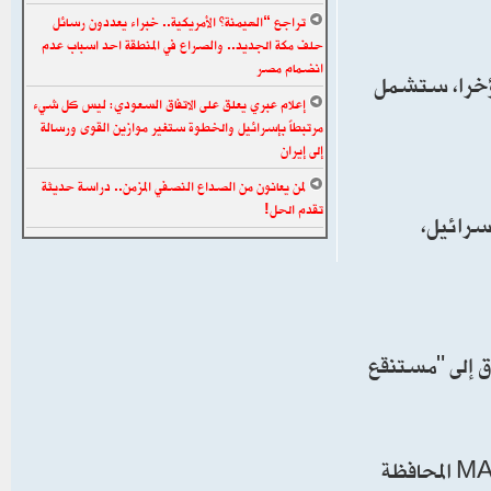
تراجع “الهيمنة” الأمريكية.. خبراء يعددون رسائل
حلف مكة الجديد.. والصراع في المنطقة احد اسباب عدم
انضمام مصر
 مؤخرا، ستشمل
إعلام عبري يعلق على الاتفاق السعودي: ليس كل شيء
مرتبطاً بإسرائيل والخطوة ستغير موازين القوى ورسالة
إلى إيران
لمن يعانون من الصداع النصفي المزمن.. دراسة حديثة
تقدم الحل!
سرائيل،
اق إلى "مستنقع
وتركز الحديث في مقابلة فانس مع ميغان كيلي والتي جرت في 16 يونيو، حول الانقسام الداخلي الحاد في قاعدة الـ MAGA المحافظة