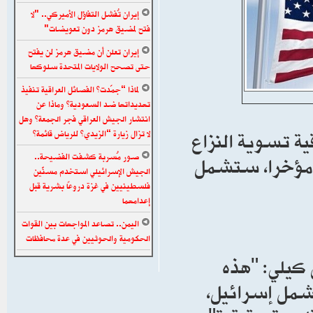
إيران تُفشل التفاؤل الأميركي.. "لا
فتح لمضيق هرمز دون تعويضات"
إيران تعلن أن مضيق هرمز لن يفتح
حتى تصحح الولايات المتحدة سلوكها
لماذا “جمّدت” الفصائل العراقية تنفيذ
تهديداتها ضد السعودية؟ وماذا عن
انتشار الجيش العراقي فجر الجمعة؟ وهل
ية تسوية النزاع
لا تزال زيارة “الزيدي” للرياض قائمة؟
ها مؤخرا، ستشمل
صور مُسربة كشفت الفضيحة..
الجيش الإسرائيلي استخدم مسنَّين
فلسطينيين في غزة دروعًا بشرية قبل
إعدامهما
اليمن.. تصاعد المواجهات بين القوات
الحكومية والحوثيين في عدة محافظات
 كيلي: "هذه
شمل إسرائيل،