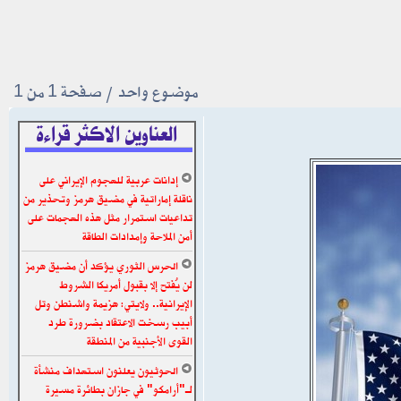
موضوع واحد • صفحة
1
من
1
العناوين الاكثر قراءة
إدانات عربية للهجوم الإيراني على
ناقلة إماراتية في مضيق هرمز وتحذير من
تداعيات استمرار مثل هذه الهجمات على
أمن الملاحة وإمدادات الطاقة
الحرس الثوري يؤكد أن مضيق هرمز
لن يُفتح إلا بقبول أمريكا الشروط
الإيرانية.. ولايتي: هزيمة واشنطن وتل
أبيب رسخت الاعتقاد بضرورة طرد
القوى الأجنبية من المنطقة
الحوثيون يعلنون استهداف منشأة
لـ"أرامكو" في جازان بطائرة مسيرة