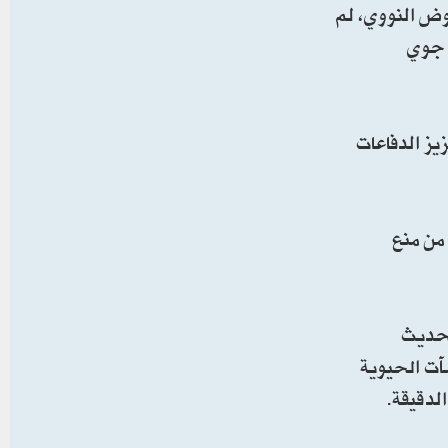
موض النووي، لم
ع جوي
يز الدفاعات
من منع
 تحديث
شآت الحيوية
لدقيقة.