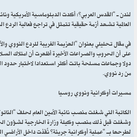
لندن ـ “القدس العربي”: أكدت الدبلوماسية الأمريكية ونائبة
العالمية تشهد أزمة حقيقية تتمثل في تراجع فعالية الردع الن
في مقال تحليلي بعنوان “الهزيمة الغريبة للردع النووي وال
على أن الحروب والصراعات الأخيرة أظهرت أن امتلاك السلا
دولا وجماعات مسلحة باتت أكثر استعدادا لاختبار حدود ا
من رد نووي.
مسيرات أوكرانية ونووي روسيا
وشغلت قبل ذلك منصب وكيلة وزارة الخارجية لشؤون الحد م