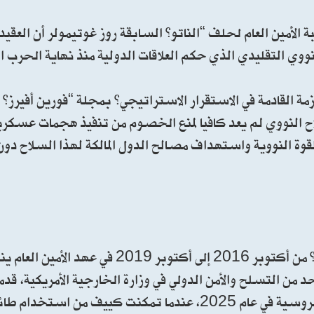
 الأمين العام لحلف “الناتو” السابقة روز غوتيمولر أن العقيدة
ووي التقليدي الذي حكم العلاقات الدولية منذ نهاية الحرب العا
أزمة القادمة في الاستقرار الاستراتيجي” بمجلة “فورين أفيرز
ح النووي لم يعد كافيا لمنع الخصوم من تنفيذ هجمات عسكرية 
لقوة النووية واستهداف مصالح الدول المالكة لهذا السلاح 
الكاتبة التي شغلت منصب نائبة الأمين العام لحلف “الناتو” من أكتوبر 2016 إ
ن التسلح والأمن الدولي في وزارة الخارجية الأمريكية، قد
لطرحها بـ “عملية أوكرانية جريئة” نُفذت داخل الأراضي الروسية في عام 2025، عندما تمكنت كيي