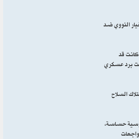
خيار النووي ضد
كانت قد
تفت برد عسكري
تلاك السلاح
روسية حساسة،
واجهات