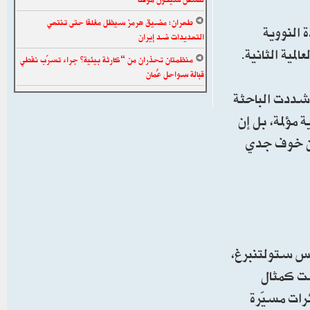
طهران: مضيق هرمز سيظل مغلقا حتى تنتهي
 النووية
التهديدات ضد إيران
لمية الثانية.
منظمتان تحذران من “كارثة بيئية” جراء تسرّب نفطي
قبالة سواحل عُمان
” شددت الباحثة
مؤلمة، بل إن
دون خوف جدي
لى أكتوبر 2019 في عهد الأمين العام ينس ستولتنبرغ،
مت كمثال
ف من استخدام طائرات مسيّرة