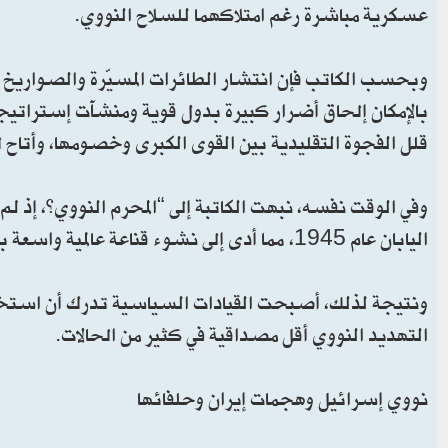
عسكرية مباشرة رغم امتلاكهما للسلاح النووي.
وبحسب الكاتب فإن انتشار الطائرات المسيّرة والصواريخ ا
بالإمكان إلحاق أضرار كبيرة بدول قوية ومنشآت إستراتي
قلل الفجوة التقليدية بين القوى الكبرى وخصومها، وأتاح
وفي الوقت نفسه، نبهت الكاتبة إلى “المحرم النووي”، إذ لم
اليابان عام 1945، مما أدى إلى نشوء قناعة عالمية واسعة بأن اللجوء إليه يمثل تجاوزا خطيرا للحدود السياسية والأخلاقية والإنسانية.
ونتيجة لذلك، أصبحت القيادات السياسية تدرك أن استخد
التهديد النووي أقل مصداقية في كثير من الحالات.
نووي إسرائيل وهجمات إيران وحلفائها