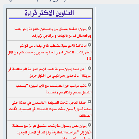
العناوين الاكثر قراءة
إيران: تلقينا رسائل من واشنطن بالعودة لالتزاماتها
وباكستان تدعو قاليباف وعراقجي لزيارتها
الخزانة الأميركية تشطب فلاي بغداد من قوائم
العقوبات.. : التهاني لعمار الحكيم سيربو حصادكم من المال
!!!
"هل تعيد إيران ضربة ناصر للإمبراطورية البريطانية في
أمريكا؟".. تحذير إسرائيلي من اختبار هرمز
نائب ترامب عن المفاوضات مع الإيرانيين: “يصعب
التعامل معهم ونظامهم منقسم”
حملة الفجر» تحت الصيانة: الفاسدون في هدنة حتى
نهاية أيلول! حين خفت صوت الدبابات في الخضراء عُقدت
الصفقات
إيران تعلن وصول مفاوضات مضيق هرمز مع سلطنة
عُمان إلى “مراحلها النهائية” وتؤكد أن المسار الجديد
للسفن سيكون مؤقتًا