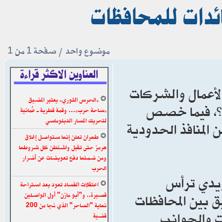
ئدات للمحافظات
موضوع واحد • صفحة
1
من
1
العناوين الاكثر قراءة
الأعمال والشركات
«الحرس الثوري» يعتبر المضيق
ة”، فيما خصص
«ساحة حرب»… وقمة قطرية ـ عُمانية
لتحريك المسار الدبلوماسي
 المنافذ الحدودية
طهران تعلن إنها ستواصل إغلاق
هرمز حتى تقبل واشنطن كل شروطها
ومن ضمنها دفع تعويضات عن أضرار
الحرب
لزيدي ترأس
اعتقالات الفساد تعود بعد استراحة
لعليا للتنسيق بين المحافظات
قصيرة.. و"أبو مازن" أول الواصلين
نهاية "الساحر" الذي نجا من 200
ت والجوانب
قضية