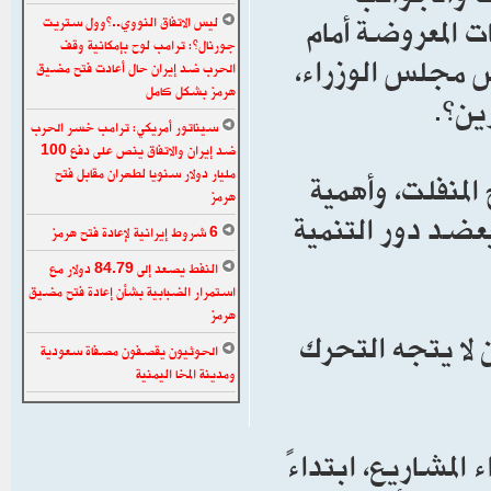
ات المعروضة أمام
ليس الاتفاق النووي..”وول ستريت
جورنال”: ترامب لوح بإمكانية وقف
س مجلس الوزراء،
الحرب ضد إيران حال أعادت فتح مضيق
هرمز بشكل كامل
ين”.
سيناتور أمريكي: ترامب خسر الحرب
ضد إيران والاتفاق ينص على دفع 100
مليار دولار سنويا لطهران مقابل فتح
لمنفلت، وأهمية
هرمز
ضد دور التنمية
6 شروط إيرانية لإعادة فتح هرمز
النفط يصعد إلى 84.79 دولار مع
استمرار الضبابية بشأن إعادة فتح مضيق
هرمز
 لا يتجه التحرك
الحوثيون يقصفون مصفاة سعودية
ومدينة المخا اليمنية
المشاريع، ابتداءً