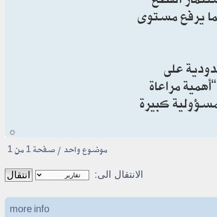
بما يرفع مستوى
دودية على
“أهمية مراعاة
سؤولية كبيرة
أ
موضوع واحد • صفحة
1
من
1
الانتقال الى:
more info