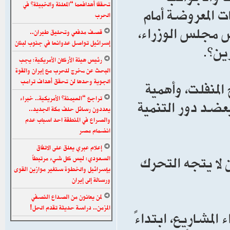
تحققا أهدافهما “المعلنة والخبيثة” في
ات المعروضة أمام
الحرب
س مجلس الوزراء،
قصف مدفعي وتحليق طيران..
إسرائيل تواصل عدوانها في جنوب لبنان
ين”.
رئيس هيئة الأركان الأمريكية: يجب
البحث عن مخرج للحرب مع إيران والقوة
الجوية وحدها لن تحقق أهداف ترامب
لمنفلت، وأهمية
تراجع “الهيمنة” الأمريكية.. خبراء
ضد دور التنمية
يعددون رسائل حلف مكة الجديد..
والصراع في المنطقة احد اسباب عدم
انضمام مصر
إعلام عبري يعلق على الاتفاق
 لا يتجه التحرك
السعودي: ليس كل شيء مرتبطاً
بإسرائيل والخطوة ستغير موازين القوى
ورسالة إلى إيران
لمن يعانون من الصداع النصفي
المزمن.. دراسة حديثة تقدم الحل!
المشاريع، ابتداءً