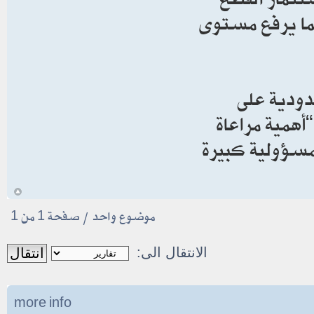
بما يرفع مستوى
دودية على
“أهمية مراعاة
سؤولية كبيرة
أ
موضوع واحد • صفحة
1
من
1
الانتقال الى:
more info