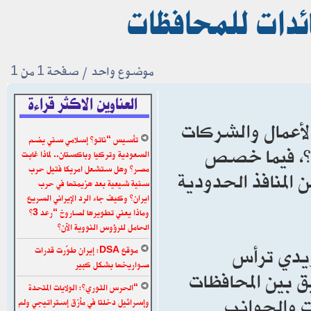
ئدات للمحافظات
موضوع واحد • صفحة
1
من
1
العناوين الاكثر قراءة
الأعمال والشركات
تأسيس “ناتو” إسلامي سني يضم
ة”، فيما خصص
السعودية وتركيا وباكستان.. لماذا غابت
مصر؟ وهل ستشعل امريكا فتيل حرب
 المنافذ الحدودية
سنية شيعية بعد هزيمتها في حرب
ايران؟ وكيف جاء الرد الإيراني السريع
وماذا يعني تطويرها لصاروخ “رعد 3”
الحامل للرؤوس النووية الآن؟
لزيدي ترأس
موقع DSA: إيران طوّرت قدرات
صواريخها بشكل كبير
لعليا للتنسيق بين المحافظات
“الحرس الثوري”: الولايات المتحدة
ت والجوانب
وإسرائيل دخلتا في مأزق إستراتيجي ولم