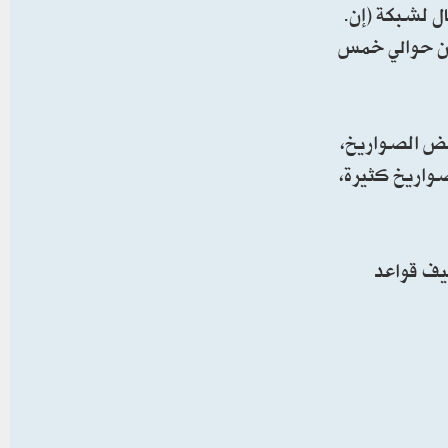
ل لشبكة (إن.
كون حوالي خمس
بعض الصواريخ،
 22 بالمئة من صواريخهم. إنها صواريخ كثيرة،
التي تستضيف قواعد