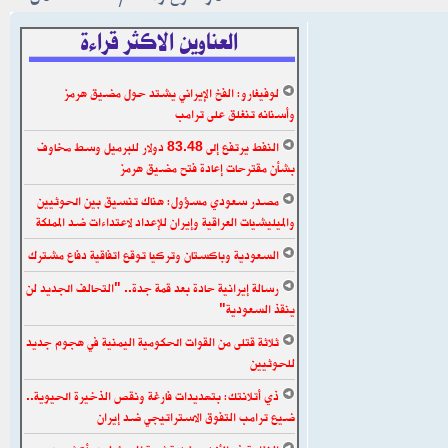
العناوين الاكثر قراءة
لوفيغارو: الفخ الإيراني يشتد حول مضيق هرمز
وأسنانه تنغلق على ترامب
النفط يرتفع إلى 83.48 دولار للبرميل وسط مخاوف
بشأن مقترحات إعادة فتح مضيق هرمز
مصدر سعودي مسؤول: هناك تنسيق بين الحوثيين
والميليشيات العراقية وإيران للإعداد لاعتداءات ضد المملكة
السعودية وباكستان وتركيا توقع اتفاقية دفاع مشترك
رسالة إيرانية حادة بعد قمة جدة.. "التحالف الجديد لن
ينقذ السعودية"
ثلاثة قتلى من القوات الحكومية اليمنية في هجوم جديد
للحوثيين
ذي أتلانتك: بتهديدات فارغة ونقص الذخيرة الحيوية..
ضيع ترامب التفوق الاستراتيجي ضد إيران