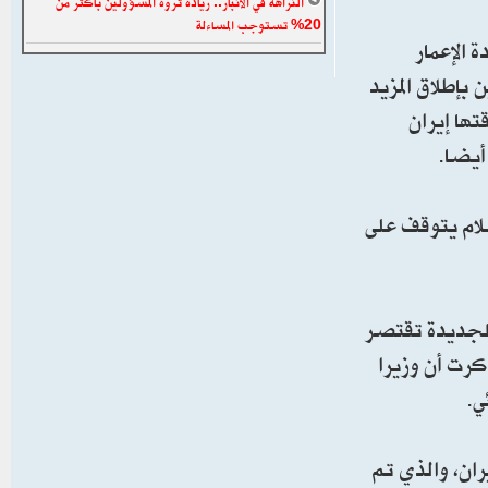
النزاهة في الأنبار.. زيادة ثروة المسؤولين بأكثر من
20% تستوجب المساءلة
 الإعمار
بإطلاق المزيد
تها إيران
أيضا.
لام يتوقف على
الجديدة تقتصر
كرت أن وزيرا
ي.
ران، والذي تم