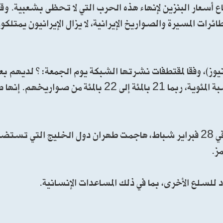
سعار البنزين لإنهاء ‌هذه الحرب التي لا تحظى بشعبية. وقا
رات المسيرة والصواريخ الإيرانية، لا يزال الإيرانيون يمتل
نيوز)، وفقا لمقتطفات نشرتها الشبكة يوم الجمعة: ” لديهم 
ولديهم بعض الطائرات المسيرة. أود أن أقول من حيث النسبة المئوية، ربما 21 بالمئة إلى
بعد أن شنت الولايات المتحدة وإسرائيل الحرب على إيران في 28 فبراير شباط، هاجمت طهران دول الخليج 
ز.
 للسلع الأخرى، بما في ذلك المساعدات الإنسانية.