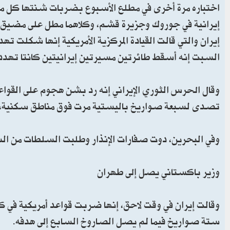
اختباره مرة أخرى في مطلع الأسبوع بضربات شنتها كل من ا
إيرانية في جوروك وجزيرة قشم، وكلاهما مطل على مضيق 
إيران والتي قالت القيادة المركزية الأمريكية إنها شكلت ت
السبت إنه أسقط طائرتين مسيرتين إيرانيتين كانتا تهددا
وقال الحرس الثوري الإيراني إنه رد بشن هجوم على القواع
تصدى لسبعة صواريخ باليستية مرت فوق مناطق سكنية، مم
وفي البحرين، دوت صفارات الإنذار وطلبت السلطات من السك
وزير باكستاني يصل إلى طهران
وقالت إيران في وقت لاحق، إنها ضربت قواعد أمريكية في ك
ستة صواريخ فيما لم يصل الصاروخ السابع إلى هدفه.