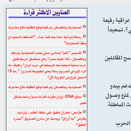
العناوين الاكثر قراءة
راقية رفيعة
السعودية وباكستان وتركيا توقع اتفاقية دفاع مشترك
، تمهيداً
رسالة إيرانية حادة بعد قمة جدة.. "التحالف الجديد لن
ينقذ السعودية"
تأسيس “ناتو” إسلامي سني يضم السعودية وتركيا
ج المقاتلين
وباكستان.. لماذا غابت مصر؟ وهل ستشعل امريكا فتيل
حرب سنية شيعية بعد هزيمتها في حرب ايران؟ وكيف جاء
الرد الإيراني السريع وماذا يعني تطويرها لصاروخ “رعد 3”
الحامل للرؤوس النووية الآن؟
دعم يبدو
السعودية وباكستان وتركيا توقع اتفاقية دفاع مشترك
 لمنع وصول
موقع DSA: إيران طوّرت قدرات صواريخها بشكل
 المماطلة.
كبير
هآرتس: طهران تطبق على منافذ العالم.. وترامب
يفاوض “بلا أوراق” ويبحث عن مخرج لتسويق “نصره
 الحرب
المطلق”