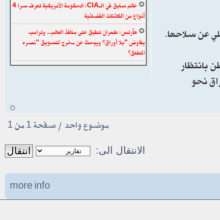
عالم سابق في الـCIA: الحكومة الأمريكية تعرف سرا 4
أنواع من الكائنات الفضائية
خلي عن سلاحها.
هآرتس: طهران تطبق على منافذ العالم.. وترامب
يفاوض “بلا أوراق” ويبحث عن مخرج لتسويق “نصره
المطلق”
ن بانتظار
راق نحو
أ
موضوع واحد • صفحة
1
من
1
الانتقال الى:
more info