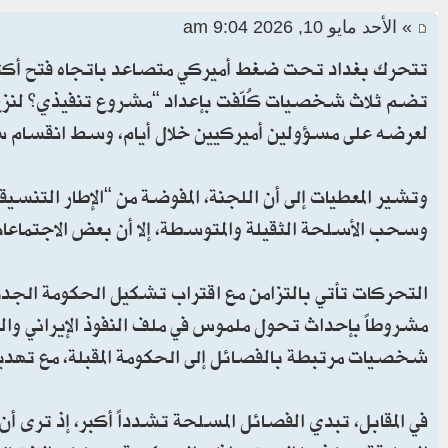
» الأحد مايو 10, 2026 9:04 am
تتحرك بغداد تحت ضغط أميركي متصاعد باتجاه فتح أكثر
تضم ثلاث شخصيات كُلّفت بإعداد “مشروع تنفيذي” لنزع س
لعرضه على مسؤولين أميركيين خلال أيام، وسط انقسام س
وتشير المعطيات إلى أن اللجنة، المفوضة من “الإطار التنس
وسحب الأسلحة الثقيلة والمتوسطة، إلا أن بعض الاجتماعات
التحركات تأتي بالتزامن مع اقتراب تشكيل الحكومة الجدي
مشروطاً بإحداث تحول ملموس في ملف النفوذ الإيراني و
شخصيات مرتبطة بالفصائل إلى الحكومة المقبلة، مع تهديد
في المقابل، تبدي الفصائل المسلحة تشدداً أكبر، إذ ترى أ